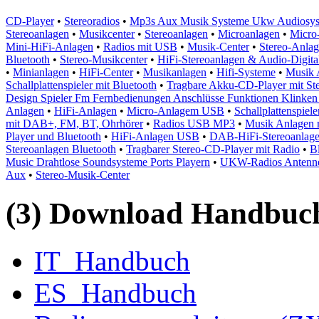
CD-Player
•
Stereoradios
•
Mp3s Aux Musik Systeme Ukw Audiosyst
Stereoanlagen
•
Musikcenter
•
Stereoanlagen
•
Microanlagen
•
Micro
Mini-HiFi-Anlagen
•
Radios mit USB
•
Musik-Center
•
Stereo-Anla
Bluetooth
•
Stereo-Musikcenter
•
HiFi-Stereoanlagen & Audio-Digitali
•
Minianlagen
•
HiFi-Center
•
Musikanlagen
•
Hifi-Systeme
•
Musik 
Schallplattenspieler mit Bluetooth
•
Tragbare Akku-CD-Player mit Ste
Design Spieler Fm Fernbedienungen Anschlüsse Funktionen Klinken
Anlagen
•
HiFi-Anlagen
•
Micro-Anlagem USB
•
Schallplattenspiele
mit DAB+, FM, BT, Ohrhörer
•
Radios USB MP3
•
Musik Anlagen 
Player und Bluetooth
•
HiFi-Anlagen USB
•
DAB-HiFi-Stereoanlagen 
Stereoanlagen Bluetooth
•
Tragbarer Stereo-CD-Player mit Radio
•
B
Music Drahtlose Soundsysteme Ports Playern
•
UKW-Radios Antenn
Aux
•
Stereo-Musik-Center
(3) Download Handbuch,
IT_Handbuch
ES_Handbuch