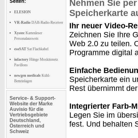
Nehmen Sie per
Seiten:
Speicherkarte a
ELESION
VR-Radio
DAB-Radio-Receiver
Ihr neuer Video-Re
Zeichnen Sie Ihre 
Xystec
Kartenleser
Personalausweis
Web 2.0 zu teilen.
esoSAT
Sat Flachkabel
Programme digital 
infactory
Hänge Moskitonetz
Pavillons
Einfache Bedienu
newgen medicals
Kühl-
Speicherkarte ein 
Betteinlagen
Rest übernimmt der
Service- & Support-
Website der Marke
Integrierter Farb-
Auvisio für die
Legen Sie im übers
Vertriebsgebiete
Deutschland,
fest. Und behalten 
Österreich und
Schweiz