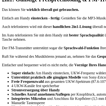
Das können Sie
wirklich überall gut gebrauchen.
Einfach am Handy
einstecken - fertig:
Genießen Sie die MP3-Musi
Auch telefonieren wird mit dieser
handlichen 2in1-Lösung
überall n
Im Auto telefonieren Sie mit dem Handy mit
bester Sprachqualität
ü
Tasche nehmen.
Der FM-Transmitter unterstützt sogar die
Sprachwahl-Funktion
Ihre
Ruft Sie während des Musikhörens jemand an, nehmen Sie das
Gespr
Einfacher und bequemer wird es nicht mehr, die
Vorzüge Ihres Handy
Super einfach:
Am Handy einstecken, UKW-Frequenz wählen -
Unterstützt praktisch alle gängigen Modelle
von Sony-Erics
Freie Frequenzwahl
aus gesamten UKW-Spektrum (87.6-107
4 UKW-Kanäle fest speicherbar
Stromversorgung über Handy
Schnelles Anruf annehmen/Auflegen
per Knopfdruck, autom
Integriertes Mikrofon
und Anschluss für Kopfhörer (3,5 mm 
Manuelle Tastensperre