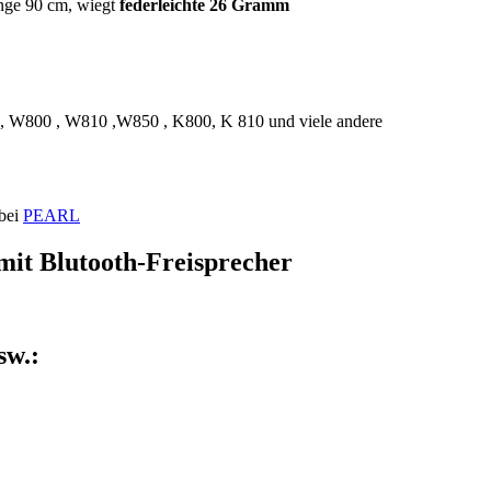
nge 90 cm, wiegt
federleichte 26 Gramm
, W800 , W810 ,W850 , K800, K 810 und viele andere
 bei
PEARL
it Blutooth-Freisprecher
sw.: