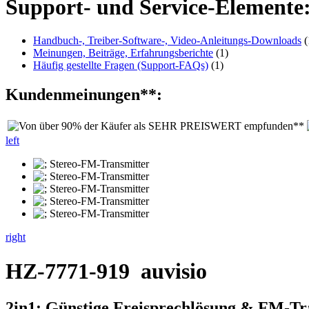
Support- und Service-Elemente
Handbuch-, Treiber-Software-, Video-Anleitungs-Downloads
(
Meinungen, Beiträge, Erfahrungsberichte
(1)
Häufig gestellte Fragen (Support-FAQs)
(1)
Kundenmeinungen**:
left
right
HZ-7771-919
auvisio
2in1: Günstige Freisprechlösung & FM-Tr