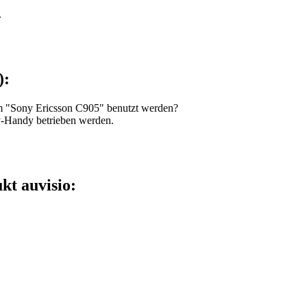
.
):
m "Sony Ericsson C905" benutzt werden?
y-Handy betrieben werden.
kt auvisio: