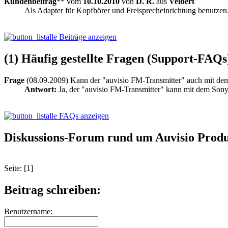
Kundenbeitrag
** vom
10.10.2010
von
D. R.
aus
Velbert
Als Adapter für Kopfhörer und Freisprecheinrichtung benutzen
alle Beiträge anzeigen
(1) Häufig gestellte Fragen (Support-FAQs
Frage
(08.09.2009) Kann der "auvisio FM-Transmitter" auch mit de
Antwort:
Ja, der "auvisio FM-Transmitter" kann mit dem Son
alle FAQs anzeigen
Diskussions-Forum rund um Auvisio Produ
Seite: [1]
Beitrag schreiben:
Benutzername: