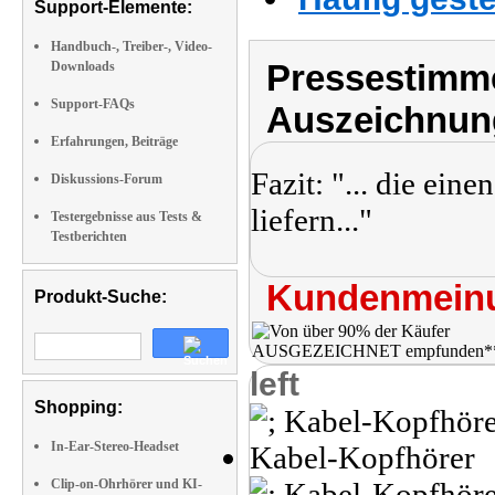
Support-Elemente:
Handbuch-, Treiber-, Video-
Pressestimme
Downloads
Support-FAQs
Auszeichnun
Erfahrungen, Beiträge
Fazit: "... die ein
Diskussions-Forum
liefern..."
Testergebnisse aus Tests &
Testberichten
Kundenmeinu
Produkt-Suche:
left
Shopping:
In-Ear-Stereo-Headset
Clip-on-Ohrhörer und KI-