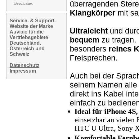
überragenden Ster
Bauchtrainer
Klangkörper
mit sa
Service- & Support-
Website der Marke
Ultraleicht
und durc
Auvisio für die
Vertriebsgebiete
bequem
zu tragen.
Deutschland,
besonders
reines K
Österreich und
Schweiz
Freisprechen.
Datenschutz
Impressum
Auch bei der Sprach
seinem Namen alle
direkt ins Kabel inte
einfach zu bedienen
Ideal für iPhone 4S, 
einsetzbar an viele
HTC U Ultra, Sony X
Komfortable Fernb