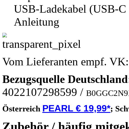
USB-Ladekabel (USB-C 
Anleitung
Vom Lieferanten empf. VK
Bezugsquelle
Deutschland
4022107298599
/
B0GGC2N
PEARL € 19,99*
Österreich
;
Sch
Zubehör / häufig mitge