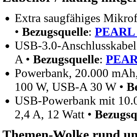
Extra saugfähiges Mikrof
•
Bezugsquelle
:
PEARL 
USB-3.0-Anschlusskabel 
A •
Bezugsquelle
:
PEARL
Powerbank, 20.000 mAh,
100 W, USB-A 30 W •
B
USB-Powerbank mit 10.
2,4 A, 12 Watt •
Bezugsq
Themen-Wolke rund um 