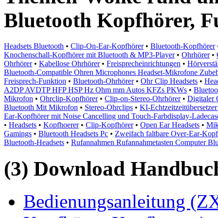
Bluetooth Kopfhörer, 
Headsets Bluetooth
•
Clip-On-Ear-Kopfhörer
•
Bluetooth-Kopfhörer
Knochenschall-Kopfhörer mit Bluetooth & MP3-Player
•
Ohrhörer
•
Ohrhörer
•
Kabellose Ohrhörer
•
Freisprecheinrichtungen
•
Hörverstä
Bluetooth-Compatible Ohren Microphones Headset-Mikrofone Zube
Freisprech-Funktion
•
Bluetooth-Ohrhörer
•
Ohr Clip Headsets
•
Head
A2DP AVDTP HFP HSP Hz Ohm mm Autos KFZs PKWs
•
Bluetoo
Mikrofon
•
Ohrclip-Kopfhörer
•
Clip-on-Stereo-Ohrhörer
•
Digitaler
Bluetooth Mit Mikrofon
•
Stereo-Ohrclips
•
KI-Echtzeitzeitübersetz
Ear-Kopfhörer mit Noise Cancelling und Touch-Farbdisplay-Ladecas
•
Headsets
•
Kopfhoerer
•
Clip-Kopfhörer
•
Open Ear Headsets
•
Mik
Gamings
•
Bluetooth Headsets Pc
•
Zweifach faltbare Over-Ear-Kop
Bluetooth-Headsets
•
Rufannahmen Rufannahmetasten Computer Blue
(3) Download Handbuch,
Bedienungsanleitung (ZX