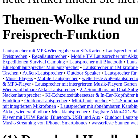
Themen-Wolke rund um
Freisprech-Funktion
Lautsprecher mit MP3-Wiedergabe von SD-Karten
•
Lautsprecher mi
Freisprechen
•
Regallautsprecher
•
Mobile TV-Lautsprecher mit Akk
Expeditionen Survival Camping
•
Lautsprecher mit Bluetooth
•
Lauts
Bluetoothlautsprecher Minilautsprecher
•
Lautsprecher mit Mikrofone
Taschen
•
Außen-Lautsprecher
•
Outdoor Speaker
•
Lautsprecher für
•
Music Players
•
Mobile Lautsprecher
•
wetterfeste Außenlautsprec
& MP3-Player
•
Lautsprecher mit intergrierten Musik-Playern Garten
Wiederaufladbare Akku-Lautsprecher
•
2.2-Soundbars mit Dual-Subw
Nackenlautsprecher
•
KI-Echtzeitzeitübersetzer & In-Ear-Kopfhörer
Funktion
•
Outdoor-Lautsprecher
•
Mini-Lautsprecher
•
2.1-Soundbar
mit integrierten Mikrofonen
•
Lautsprecher mit abnehmbaren Karabin
Akku, wiederaufladbar
•
Musiklautsprecher
•
Tragbare Akku-CD-Play
Player mit UKW-Radio, Bluetooth, USB und Aux
•
Outdoor-Lautspre
Musik-Streaming von iPhone, Smartphones
•
wasserfeste Saunen wet