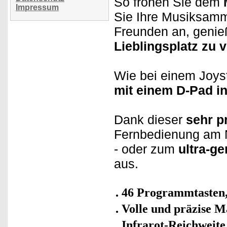
So frönen Sie dem
Impressum
Sie Ihre Musiksamm
Freunden an, genieß
Lieblingsplatz zu 
Wie bei einem Joy
mit einem D-Pad in
Dank dieser
sehr p
Fernbedienung am
- oder zum
ultra-g
aus.
46 Programmtasten,
Volle und präzise M
Infrarot-Reichweite