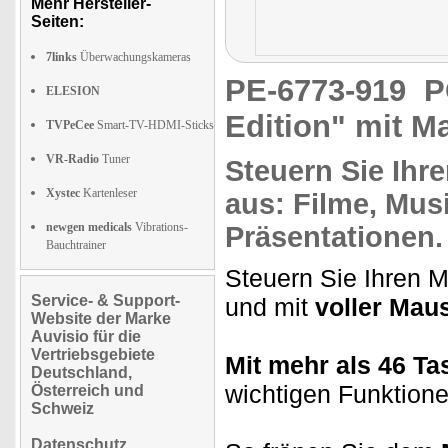
Mehr Hersteller-
Seiten:
7links
Überwachungskameras
PE-6773-919
P
ELESION
Edition" mit M
TVPeCee
Smart-TV-HDMI-Sticks
VR-Radio
Tuner
Steuern Sie Ihr
Xystec
Kartenleser
aus: Filme, Musi
newgen medicals
Vibrations-
Präsentationen
.
Bauchtrainer
Steuern Sie Ihren 
Service- & Support-
und mit
voller Mau
Website der Marke
Auvisio für die
Vertriebsgebiete
Mit mehr als 46 Ta
Deutschland,
wichtigen Funktion
Österreich und
Schweiz
Datenschutz