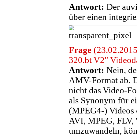
Antwort:
Der auvi
über einen integrie
Frage
(23.02.2015
320.bt V2" Video
Antwort:
Nein, de
AMV-Format ab. Da
nicht das Video-F
als Synonym für e
(MPEG4-) Videos o
AVI, MPEG, FLV,
umzuwandeln, könn