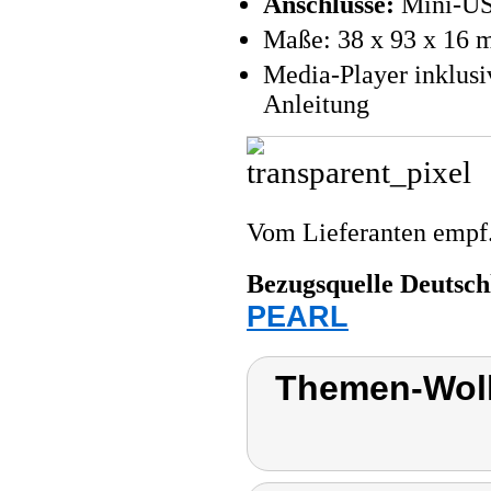
Anschlüsse:
Mini-US
Maße: 38 x 93 x 16 
Media-Player inklus
Anleitung
Vom Lieferanten emp
Bezugsquelle
Deutsch
PEARL
Themen-Wolk