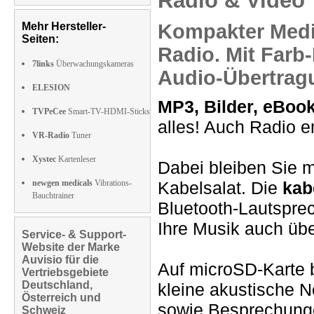
Radio & Video
Mehr Hersteller-
Kompakter
Medi
Seiten:
Radio. Mit
Farb-
7links
Überwachungskameras
Audio-Übertrag
ELESION
MP3, Bilder, eBoo
TVPeCee
Smart-TV-HDMI-Sticks
alles! Auch Radio e
VR-Radio
Tuner
Xystec
Kartenleser
Dabei bleiben Sie 
newgen medicals
Vibrations-
Kabelsalat. Die
kab
Bauchtrainer
Bluetooth-Lautsprec
Ihre Musik auch übe
Service- & Support-
Website der Marke
Auvisio für die
Auf microSD-Karte 
Vertriebsgebiete
Deutschland,
kleine akustische N
Österreich und
sowie Besprechungen
Schweiz