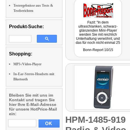
Testergebnisse aus Tests &
Testberichten
Fazit: "In dem
Produkt-Suche:
ultraschlanken, schwarz-
glänzenden Mini-Player
werden Sie mit reichlich
Unterhaltung verwöhnt, und
das für noch nicht einmal 25
Euro. Also: eine
Bonn-Report 10/15
Riesenleistung für wenig
Shopping:
Geld!"
MP3-/Video-Player
In-Ear-Stereo-Headsets mit
Bluetooth
Bleiben Sie mit uns im
Kontakt und tragen Sie
hier Ihre E-Mail-Adresse
für unsere HotPrice-Mail
ein:
HPM-1485-91