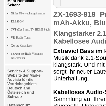
Mehr Hersteller-
Seiten:
ZX-1693-919
P
7links
Überwachungskameras
mAh-Akku, Blu
ELESION
TVPeCee
Smart-TV-HDMI-Sticks
Klangstarker
2.1
VR-Radio
Tuner
Kabelloses Aud
Xystec
Kartenleser
Extraviel Bass im
newgen medicals
Vibrations-
Musik dank 2.1-Sou
Bauchtrainer
klangstark. Und mit
sorgt Ihr neuer Lau
Service- & Support-
Website der Marke
Unterhaltung.
Auvisio für die
Vertriebsgebiete
Deutschland,
Kabelloses Audio-
Österreich und
Schweiz
Sammlung auf Ihrem
Bluetooth. Unterstü
Datenschutz