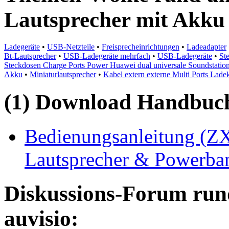
Lautsprecher mit Akk
Ladegeräte
•
USB-Netzteile
•
Freisprecheinrichtungen
•
Ladeadapter
Bt-Lautsprecher
•
USB-Ladegeräte mehrfach
•
USB-Ladegeräte
•
St
Steckdosen Charge Ports Power Huawei dual universale Soundstation
Akku
•
Miniaturlautsprecher
•
Kabel extern externe Multi Ports La
(1) Download Handbuch,
Bedienungsanleitung (ZX
Lautsprecher & Powerban
Diskussions-Forum run
auvisio: