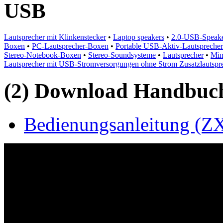
USB
Lautsprecher mit Klinkenstecker
•
Laptop speakers
•
2.0-USB-Speak
Boxen
•
PC-Lautsprecher-Boxen
•
Portable USB-Aktiv-Lautsprecher
Stereo-Notebook-Boxen
•
Stereo-Soundsysteme
•
Lautsprecher
•
Min
Lautsprecher mit USB-Stromversorgungen ohne Strom Zusatzlautspr
(2) Download Handbuch,
Bedienungsanleitung (ZX