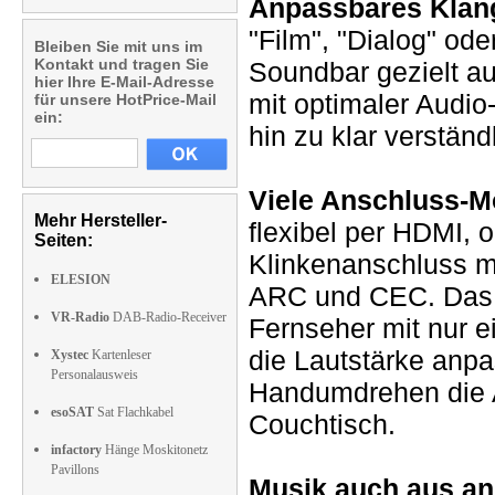
Anpassbares Klang
"Film", "Dialog" od
Bleiben Sie mit uns im
Kontakt und tragen Sie
Soundbar gezielt au
hier Ihre E-Mail-Adresse
mit optimaler Audio
für unsere HotPrice-Mail
ein:
hin zu klar verstän
Viele Anschluss-M
Mehr Hersteller-
flexibel per HDMI,
Seiten:
Klinkenanschluss mi
ELESION
ARC und CEC. Das b
VR-Radio
DAB-Radio-Receiver
Fernseher mit nur e
die Lautstärke anpa
Xystec
Kartenleser
Personalausweis
Handumdrehen die 
esoSAT
Sat Flachkabel
Couchtisch.
infactory
Hänge Moskitonetz
Pavillons
Musik auch aus an