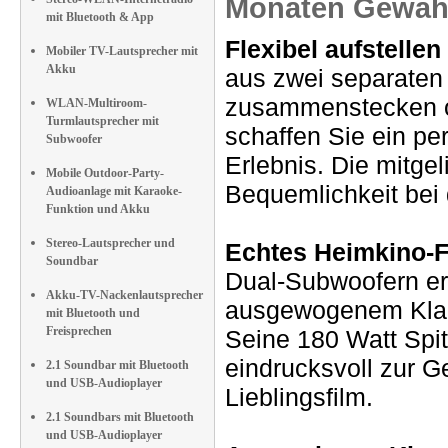
Monaten Gewähr
mit Bluetooth & App
Flexibel aufstelle
Mobiler TV-Lautsprecher mit
Akku
aus zwei separaten 
zusammenstecken od
WLAN-Multiroom-
Turmlautsprecher mit
schaffen Sie ein pe
Subwoofer
Erlebnis. Die mitge
Mobile Outdoor-Party-
Bequemlichkeit bei 
Audioanlage mit Karaoke-
Funktion und Akku
Stereo-Lautsprecher und
Echtes Heimkino-F
Soundbar
Dual-Subwoofern er
Akku-TV-Nackenlautsprecher
ausgewogenem Klang
mit Bluetooth und
Freisprechen
Seine 180 Watt Spi
eindrucksvoll zur G
2.1 Soundbar mit Bluetooth
und USB-Audioplayer
Lieblingsfilm.
2.1 Soundbars mit Bluetooth
und USB-Audioplayer