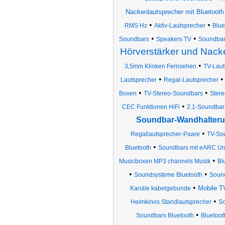
Nackenlautsprecher mit Bluetooth
•
•
RMS Hz
Aktiv-Lautsprecher
Blue
•
•
Soundbars
Speakers TV
Soundbar
Hörverstärker und Nack
•
3,5mm Klinken Fernsehen
TV-Laut
•
Lautsprecher
Regal-Lautsprecher
•
•
Boxen
TV-Stereo-Soundbars
Stere
•
CEC Funktionen HiFi
2.1-Soundbars
Soundbar-Wandhalter
•
Regallautsprecher-Paare
TV-So
•
Bluetooth
Soundbars mit eARC Un
•
Musicboxen MP3 channels Musik
Bl
•
•
Soundsysteme Bluetooth
Sound
•
Mobile T
Kanäle kabelgebunde
•
Heimkinos Standlautsprecher
So
•
Soundbars Bluetooth
Bluetoot