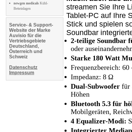
newgen medicals
Kühl-
streamen Sie Ihre 
Betteinlagen
Tablet-PC auf Ihre
Stick und spielen so
Service- & Support-
Website der Marke
Soundbar integrier
Auvisio für die
2-teilige Soundbar fü
Vertriebsgebiete
Deutschland,
oder auseinanderne
Österreich und
Schweiz
Starke 180 Watt Mu
Frequenzbereich: 60 
Datenschutz
Impressum
Impedanz: 8 Ω
Dual-Subwoofer
für 
Höhen
Bluetooth 5.3 für h
Mobilgeräten, Reichw
4 Equalizer-Modi:
S
Integrierter Mediap