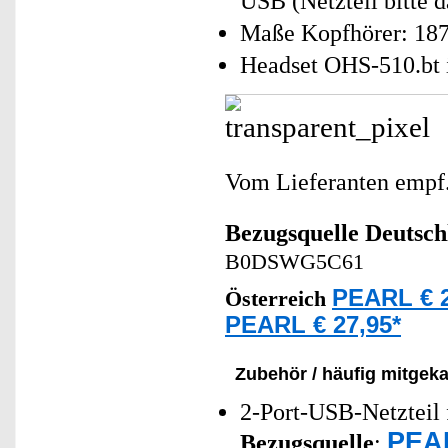
USB (Netzteil bitte d
Maße Kopfhörer: 187
Headset OHS-510.bt 
Vom Lieferanten emp
Bezugsquelle
Deutsch
B0DSWG5C61
PEARL € 2
Österreich
PEARL € 27,95*
Zubehör / häufig mitgeka
2-Port-USB-Netzteil 
PEAR
Bezugsquelle
: