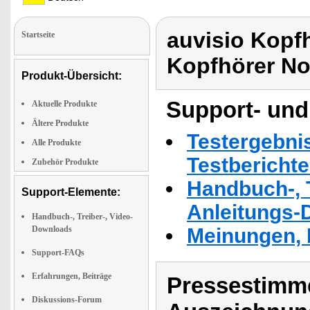
auvisio Kopf
Startseite
Kopfhörer No
Produkt-Übersicht:
Support- und
Aktuelle Produkte
Ältere Produkte
Testergebni
Alle Produkte
Testbericht
Zubehör Produkte
Handbuch-, T
Support-Elemente:
Anleitungs-
Handbuch-, Treiber-, Video-
Downloads
Meinungen, 
Support-FAQs
Erfahrungen, Beiträge
Pressestimme
Diskussions-Forum