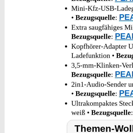
Mini-Kfz-USB-Ladeger
PEA
•
Bezugsquelle
:
Extra saugfähiges Mi
PEAR
Bezugsquelle
:
Kopfhörer-Adapter U
Ladefunktion •
Bezug
3,5-mm-Klinken-Verlä
PEAR
Bezugsquelle
:
2in1-Audio-Sender u
PEA
•
Bezugsquelle
:
Ultrakompaktes Stec
weiß •
Bezugsquelle
Themen-Wolk