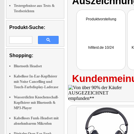
Auszeichnun
Testergebnisse aus Tests &
Testberichten
Produktvorstellung
Produkt-Suche:
hifitest.de 10/24
K
Shopping:
Bluetooth Headset
Kundenmeinu
Kabellose In-Ear-Kopfhörer
mit Noise Cancelling und
Touch-Farbdisplay-Ladecase
Wasserdichte Knochenschall-
Kopfhörer mit Bluetooth &
MP3-Player
Kabelloses Funk-Headset mit
abnehmbarem Mikrofon
Digitaler Over-Ear-Funk-