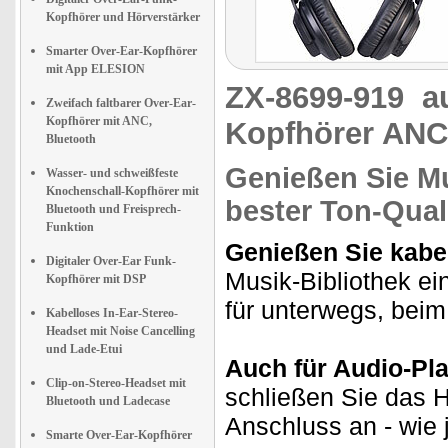
Kopfhörer und Hörverstärker
Smarter Over-Ear-Kopfhörer
mit App ELESION
ZX-8699-919
a
Zweifach faltbarer Over-Ear-
Kopfhörer mit ANC,
Kopfhörer ANC,
Bluetooth
Genießen Sie Mu
Wasser- und schweißfeste
Knochenschall-Kopfhörer mit
bester Ton-Qual
Bluetooth und Freisprech-
Funktion
Genießen Sie kabel
Digitaler Over-Ear Funk-
Musik-Bibliothek ei
Kopfhörer mit DSP
für unterwegs, beim
Kabelloses In-Ear-Stereo-
Headset mit Noise Cancelling
und Lade-Etui
Auch für Audio-Pla
Clip-on-Stereo-Headset mit
schließen Sie das H
Bluetooth und Ladecase
Anschluss an - wie
Smarte Over-Ear-Kopfhörer