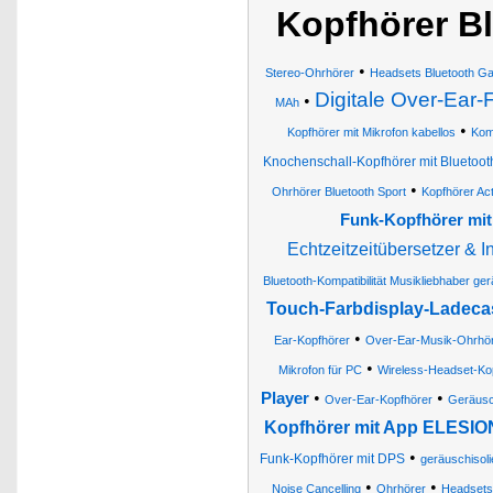
Kopfhörer Bl
•
Stereo-Ohrhörer
Headsets Bluetooth G
Digitale Over-Ear-
•
MAh
•
Kopfhörer mit Mikrofon kabellos
Kom
Knochenschall-Kopfhörer mit Bluetoot
•
Ohrhörer Bluetooth Sport
Kopfhörer Act
Funk-Kopfhörer mit
Echtzeitzeitübersetzer & 
Bluetooth-Kompatibilität Musikliebhaber ge
Touch-Farbdisplay-Ladeca
•
Ear-Kopfhörer
Over-Ear-Musik-Ohrhö
•
Mikrofon für PC
Wireless-Headset-Ko
•
•
Player
Over-Ear-Kopfhörer
Geräusch
Kopfhörer mit App ELESIO
•
Funk-Kopfhörer mit DPS
geräuschisol
•
•
Noise Cancelling
Ohrhörer
Headsets