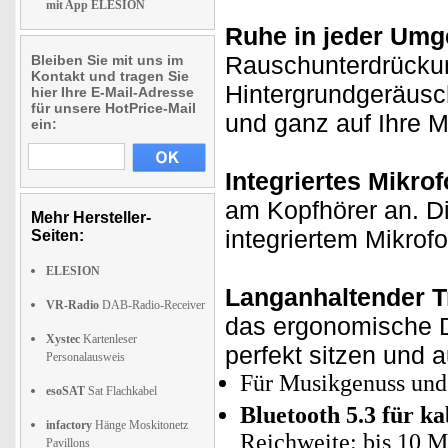
mit App ELESION
Ruhe in jeder Um
Rauschunterdrückun
Bleiben Sie mit uns im
Kontakt und tragen Sie
Hintergrundgeräusch
hier Ihre E-Mail-Adresse
für unsere HotPrice-Mail
und ganz auf Ihre 
ein:
Integriertes Mikrof
am Kopfhörer an. D
Mehr Hersteller-
integriertem Mikrof
Seiten:
ELESION
Langanhaltender T
VR-Radio
DAB-Radio-Receiver
das ergonomische D
Xystec
Kartenleser
perfekt sitzen und
Personalausweis
Für Musikgenuss und 
esoSAT
Sat Flachkabel
Bluetooth 5.3 für k
infactory
Hänge Moskitonetz
Reichweite: bis 10 M
Pavillons