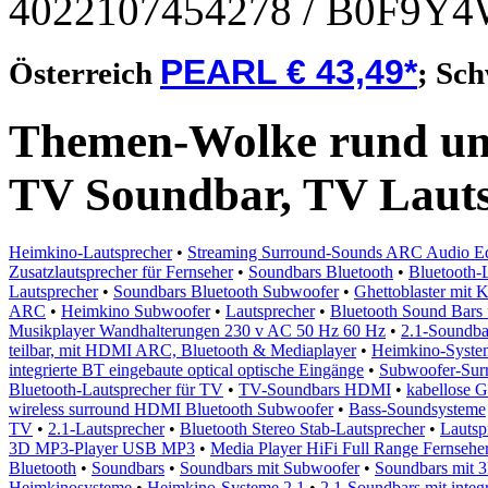
4022107454278
/ B0F9Y
PEARL € 43,49*
Österreich
;
Sch
Themen-Wolke rund um 
TV Soundbar, TV Laut
Heimkino-Lautsprecher
•
Streaming Surround-Sounds ARC Audio Equ
Zusatzlautsprecher für Fernseher
•
Soundbars Bluetooth
•
Bluetooth-
Lautsprecher
•
Soundbars Bluetooth Subwoofer
•
Ghettoblaster mit K
ARC
•
Heimkino Subwoofer
•
Lautsprecher
•
Bluetooth Sound Bars
Musikplayer Wandhalterungen 230 v AC 50 Hz 60 Hz
•
2.1-Soundba
teilbar, mit HDMI ARC, Bluetooth & Mediaplayer
•
Heimkino-Syste
integrierte BT eingebaute optical optische Eingänge
•
Subwoofer-Surr
Bluetooth-Lautsprecher für TV
•
TV-Soundbars HDMI
•
kabellose 
wireless surround HDMI Bluetooth Subwoofer
•
Bass-Soundsysteme
TV
•
2.1-Lautsprecher
•
Bluetooth Stereo Stab-Lautsprecher
•
Lautsp
3D MP3-Player USB MP3
•
Media Player HiFi Full Range Fernsehe
Bluetooth
•
Soundbars
•
Soundbars mit Subwoofer
•
Soundbars mit 
Heimkinosysteme
•
Heimkino-Systeme 2.1
•
2.1-Soundbars mit inte