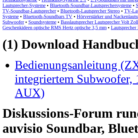
Lautsprecher-Systeme
•
Bluetooth-Soundbar-Lautsprechersysteme
•
TV-Soundbar-Lautsprecher
•
Bluetooth-Lautsprecher Stereo
•
TV-Lau
Systeme
•
Bluetooth-Soundbars TV
•
Hörverstärker und Nackenlauts
Subwoofer
•
Soundsysteme
•
Basslautsprecher Lautsprecher Volt Zoll 
Geschenkideen optische RMS Hertz optische 3,5 mm
•
Lautsprecher
(1) Download Handbuch,
Bedienungsanleitung (ZX
integriertem Subwoofer,
AUX)
Diskussions-Forum run
auvisio Soundbar, Blue