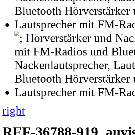
right
REF-36788-919
auvi