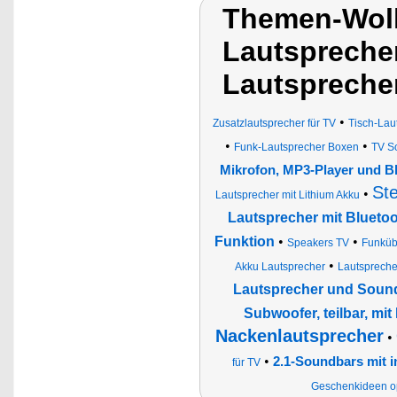
Themen-Wolk
Lautsprecher
Lautspreche
•
Zusatzlautsprecher für TV
Tisch-Lau
•
•
Funk-Lautsprecher Boxen
TV So
Mikrofon, MP3-Player und B
St
•
Lautsprecher mit Lithium Akku
Lautsprecher mit Blueto
Funktion
•
•
Speakers TV
Funküb
•
Akku Lautsprecher
Lautspreche
Lautsprecher und Soun
Subwoofer, teilbar, mi
Nackenlautsprecher
•
•
2.1-Soundbars mit 
für TV
Geschenkideen opt