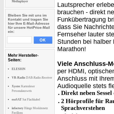
Mediaplayer
Lautsprecher erlebe
brauchen - direkt n
Bleiben Sie mit uns im
Funkübertragung bri
Kontakt und tragen Sie
hier Ihre E-Mail-Adresse
dass Sie Nachricht
für unsere HotPrice-Mail
ein:
Fernseher lauter st
Stunden bei halber 
Marathon!
Mehr Hersteller-
Seiten:
Viele Anschluss-M
ELESION
per HDMI, optische
Anschluss mit Ihrem
VR-Radio
DAB-Radio-Receiver
Audioquelle stets fl
Xystec
Kartenleser
Personalausweis
Direkt neben Sessel 
esoSAT
Sat Flachkabel
2 Hörprofile für R
Sprachverstehen
infactory
Hänge Moskitonetz
Pavillons