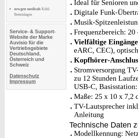
Ideal für Senioren u
newgen medicals
Kühl-
Digitale Funk-Übertr
Betteinlagen
Musik-Spitzenleistun
Frequenzbereich: 20 
Service- & Support-
Website der Marke
Vielfältige Eingänge
Auvisio für die
Vertriebsgebiete
eARC, CEC), optisc
Deutschland,
Kopfhörer-Anschlus
Österreich und
Schweiz
Stromversorgung TV-
Datenschutz
zu 12 Stunden Laufzei
Impressum
USB-C, Basisstation
Maße: 25 x 10 x 7,2 
TV-Lautsprecher inklu
Anleitung
Technische Daten z
Modellkennung: Netz