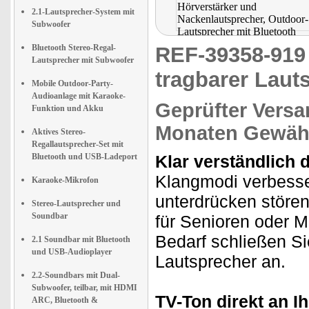
2.1-Lautsprecher-System mit
Subwoofer
Bluetooth Stereo-Regal-
REF-39358-91
Lautsprecher mit Subwoofer
tragbarer Laut
Mobile Outdoor-Party-
Audioanlage mit Karaoke-
Geprüfter Versa
Funktion und Akku
Monaten Gewähr
Aktives Stereo-
Regallautsprecher-Set mit
Bluetooth und USB-Ladeport
Klar verständlich d
Klangmodi verbesse
Karaoke-Mikrofon
unterdrücken stören
Stereo-Lautsprecher und
Soundbar
für Senioren oder 
Bedarf schließen Si
2.1 Soundbar mit Bluetooth
und USB-Audioplayer
Lautsprecher an.
2.2-Soundbars mit Dual-
Subwoofer, teilbar, mit HDMI
TV-Ton direkt an I
ARC, Bluetooth &