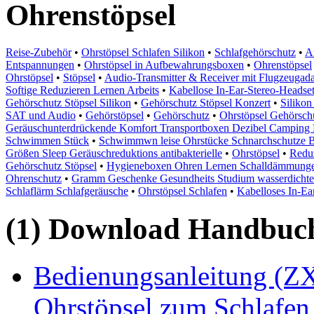
Ohrenstöpsel
Reise-Zubehör
•
Ohrstöpsel Schlafen Silikon
•
Schlafgehörschutz
•
Ar
Entspannungen
•
Ohrstöpsel in Aufbewahrungsboxen
•
Ohrenstöpsel
Ohrstöpsel
•
Stöpsel
•
Audio-Transmitter & Receiver mit Flugzeugada
Softige Reduzieren Lernen Arbeits
•
Kabellose In-Ear-Stereo-Headset
Gehörschutz Stöpsel Silikon
•
Gehörschutz Stöpsel Konzert
•
Silikon
SAT und Audio
•
Gehörstöpsel
•
Gehörschutz
•
Ohrstöpsel Gehörsch
Geräuschunterdrückende Komfort Transportboxen Dezibel Camping
Schwimmen Stück
•
Schwimmwn leise Ohrstücke Schnarchschutze Be
Größen Sleep Geräuschreduktions antibakterielle
•
Ohrstöpsel
•
Reduz
Gehörschutz Stöpsel
•
Hygieneboxen Ohren Lernen Schalldämmunge
Ohrenschutz
•
Gramm Geschenke Gesundheits Studium wasserdichte 
Schlaflärm Schlafgeräusche
•
Ohrstöpsel Schlafen
•
Kabelloses In-Ea
(1) Download Handbuch,
Bedienungsanleitung (ZX
Ohrstöpsel zum Schlafen