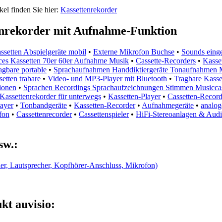
kel finden Sie hier:
Kassettenrekorder
nrekorder mit Aufnahme-Funktion
ssetten Abspielgeräte mobil
•
Externe Mikrofon Buchse
•
Sounds eing
ices Kassetten 70er 60er Aufnahme Musik
•
Cassette-Recorders
•
Kasse
gbare portable
•
Sprachaufnahmen Handdiktiergeräte Tonaufnahmen Mi
etten trabare
•
Video- und MP3-Player mit Bluetooth
•
Tragbare Kasse
ionen
•
Sprachen Recordings Sprachaufzeichnungen Stimmen Musicca
Kassettenrekorder für unterwegs
•
Kassetten-Player
•
Cassetten-Record
layer
•
Tonbandgeräte
•
Kassetten-Recorder
•
Aufnahmegeräte
•
analog
fon
•
Cassettenrecorder
•
Cassettenspieler
•
HiFi-Stereoanlagen & Audio
sw.:
er, Lautsprecher, Kopfhörer-Anschluss, Mikrofon)
kt auvisio: