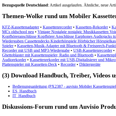
Bezugsquelle
Deutschland
: Artikel ausgelaufen. Ähnliche, neue Arti
Themen-Wolke rund um Mobiler Kassette
KFZ-Kassettenadapter
•
Kassettenrecorder
•
Kassetten-Rekorder
•
Ka
MCs oldschool neu
•
Vintage Nostalgie nostalgic Musikkassetten Vo
Kopfhöreranschlüsse Kopfhörer Anschlüsse Earphones Audiojacks tra
Wiedergaben Cassettendecks Kinderhörspiele Hörbücher Hörspielkass
Spieler
•
Kassetten-Musik-Adapter mit Bluetooth & Freisprech-Funkt
Recorder mit USB und MP3-Wiedergabe
•
USB-Kassettenrecorder
•
Ghettoblaster mit Kassettenspieler, Radio und Bluetooth
•
Kassettenp
Audiorekorder
•
Kassettenrekorder mit USB-Digitalisierer und Mikro
Plattenspieler mit Kassetten-Deck
•
Recorder
•
Diktiergeräte
(3) Download Handbuch, Treiber, Videos u
Bedienungsanleitung (PX2387 - auvisio Mobiler Kassettenspiel
ES_Handbuch
IT_Handbuch
Diskussions-Forum rund um Auvisio Produ