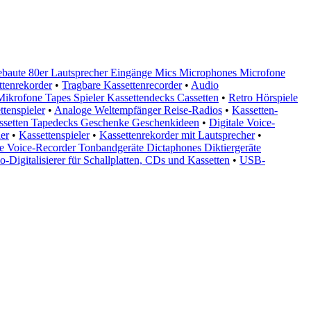
ebaute 80er Lautsprecher Eingänge Mics Microphones Microfone
ttenrekorder
•
Tragbare Kassettenrecorder
•
Audio
krofone Tapes Spieler Kassettendecks Cassetten
•
Retro Hörspiele
ttenspieler
•
Analoge Weltempfänger Reise-Radios
•
Kassetten-
ssetten Tapedecks Geschenke Geschenkideen
•
Digitale Voice-
er
•
Kassettenspieler
•
Kassettenrekorder mit Lautsprecher
•
e Voice-Recorder Tonbandgeräte Dictaphones Diktiergeräte
-Digitalisierer für Schallplatten, CDs und Kassetten
•
USB-