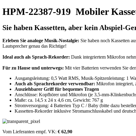
HPM-22387-919
Mobiler Kasse
Sie haben Kassetten, aber kein
Abspiel-Ge
Erleben Sie analoge Musik-Nostalgie:
Sie haben noch Kassetten aus 
Lautsprecher genau das Richtige!
Ideal auch als Sprach-Rekorder:
Dank integriertem Mikrofon nehme
Für zu Hause und unterwegs:
Mit vier Batterien verwenden Sie den
Ausgangsleistung: 0,5 Watt RMS, Musik-Spitzenleistung: 1 Wa
Auch als Sprachrekorder verwendbar:
Mikrofon integriert,
Ausziehbarer Griff für bequemes Tragen
Anschlüsse: Kopfhörer und Mikrofon (je 3,5-mm-Klinkenbuch
Maße: ca. 14,5 x 24 x 4,6 cm, Gewicht: 767 g
Stromversorgung: 4 Batterien Typ C / Baby (bitte dazu bestelle
Kassetten-Rekorder inklusive Stromanschlusskabel und deutsch
Vom Lieferanten empf. VK:
€ 62,90