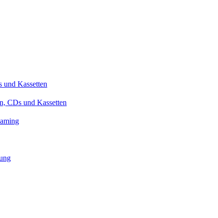
Ds und Kassetten
en, CDs und Kassetten
eaming
rung