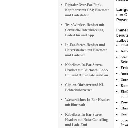
Digitaler Over-Ear-Funk-
Lange
Kopfhörer mit DSP, Bluetooth
den O
und Ladestation
Power
True-Wireless-Headset mit
Immer
Geräusch-Unterdrückung,
benutz
Lade-Etui und App
aufbew
In-Ear-Stereo-Headset und
Idea
Hörverstärker, mit Bluetooth
Kabe
und Ladebox
Stro
Reic
Kabelloses In-Ear-Stereo-
Frei
Headset mit Bluetooth, Lade-
Auto
Etui und Anti-Lost-Funktion
Unte
Clip-on-Ohrhörer und KI-
Komp
Echtzeitübersetzer
Einf
vorh
Wasserdichtes In-Ear-Headset
Pow
mit Bluetooth
Ohrm
Desi
Kabelloses In-Ear-Stereo-
Headset mit Noise Cancelling
Stro
Pow
und Lade-Etui