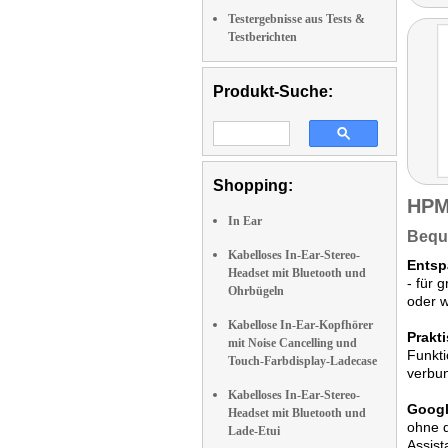
Testergebnisse aus Tests &
Testberichten
Produkt-Suche:
Shopping:
HPM
In Ear
Beque
Kabelloses In-Ear-Stereo-
Entsp
Headset mit Bluetooth und
- für 
Ohrbügeln
oder 
Kabellose In-Ear-Kopfhörer
Prakt
mit Noise Cancelling und
Funkti
Touch-Farbdisplay-Ladecase
verbu
Kabelloses In-Ear-Stereo-
Googl
Headset mit Bluetooth und
ohne d
Lade-Etui
Assist