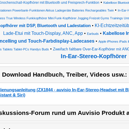
•
Knochenschall-Kopfhörer mit Bluetooth und Freisprech-Funktion
Kabellose Bluetoo
•
tationen Powerbank-Funktionen Akkus Ladegeräte Batteries Rechargeables Twin
In-Ear-
ness True Wireless Funkkopfhörer Mini Funk-Kopfhörer Jogging Freizeit Gyms Trainings Un
•
KI-Echtzeitzeitü
opfhörer mit DSP, Bluetooth und Ladestation
Lade-Etui mit Touch-Display, ANC, App
•
•
Kabellose I
Earbuds
ncelling und Touch-Farbdisplay-Ladecases
•
Apple iPhones iPads
•
Zweifach faltbare Over-Ear-Kopfhörer mit ANC
s Tablets Tablet-PCs Handys Buds
In-Ear-Stereo-Kopfhörer
) Download Handbuch, Treiber, Videos usw.:
ienungsanleitung (ZX1844 - auvisio In-Ear-Stereo-Headset mit 
istant & Siri)
skussions-Forum rund um Auvisio Produkt a