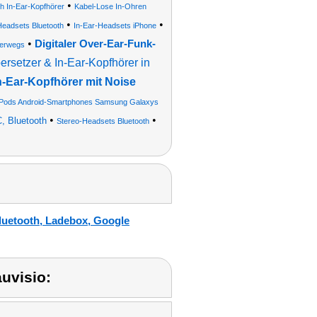
•
th In-Ear-Kopfhörer
Kabel-Lose In-Ohren
•
•
Headsets Bluetooth
In-Ear-Headsets iPhone
•
Digitaler Over-Ear-Funk-
terwegs
bersetzer & In-Ear-Kopfhörer in
n-Ear-Kopfhörer mit Noise
 iPods Android-Smartphones Samsung Galaxys
•
•
, Bluetooth
Stereo-Headsets Bluetooth
Bluetooth, Ladebox, Google
uvisio: