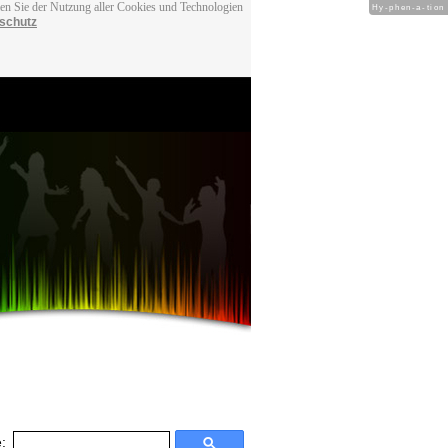
men Sie der Nutzung aller Cookies und Technologien
Hy-phen-a-tion
schutz
: