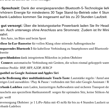
 Sprechzeit:
Dank der energiesparenden Bluetooth-5-Technologie liefe
hrhörern Energie für mindestens 30 Tage Stand-by-Betrieb oder 4 St
bank-Ladebox kommen Sie insgesamt auf bis zu 20 Stunden Laufzeit.
 gut versorgt:
Über die leistungsstarke Powerbank laden Sie Ihr Head
en. Auch unterwegs ohne Anschluss ans Stromnetz. Zudem ist Ihr Mini
ahrt.
l fürs Auto, im Büro und beim Sport
llose In-Ear-Bauweise
für vollen Klang ohne störende Außengeräusche
msparendes Bluetooth 5
für kabellose Verbindung zu Smartphones und Bluetooth-
hweite
sprechfunktion
dank integriertem Mikrofon in jedem Ohrhörer
 Connect:
automatische Verbindung mit Geräten, die schon einmal gekoppelt ware
rstütze Profile: HSP, HFP, A2DP, AVRCP
atibel zu Google Assistant und Apples Siri
ache Bedienung über multifunktionale Touch-Taste:
Lautstärke regeln / Anruf an
eriges Lied auswählen / Play & Pause / verbinden mit Siri oder Google Assistant / R
erbank-Ladebox
zum Laden, kurzzeitigen Aufbewahren und sicheren Transport de
uscheln aus speziellem Hartkunststoff: sorgen für optimalen Sitz, keine Silikon-
gn: weiß
mversorgung Ohrhörer: je 1 LiPo-Akku mit 45 mAh für bis zu 4 Stunden Laufzeit u
erbank-Ladebox