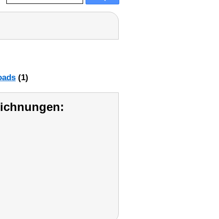
oads
(1)
eichnungen: