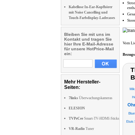
Stro
Kabellose In-Ear-Kopfhörer
enth
mit Noise Cancelling und
Gesa
Touch-Farbdisplay-Ladecases
Ster
Bleiben Sie mit uns im
Kontakt und tragen Sie
Vom Li
hier Ihre E-Mail-Adresse
für unsere HotPrice-Mail
ein:
Bezugs
T
B
Mehr Hersteller-
Seiten:
Mik
H
7links
Überwachungskameras
Ohr
ELESION
Blue
TVPeCee
Smart-TV-HDMI-Sticks
Etuis
VR-Radio
Tuner