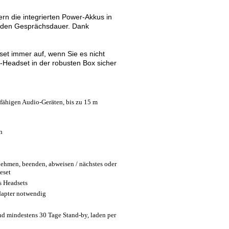
rn die integrierten Power-Akkus in
unden Gesprächsdauer. Dank
set immer auf, wenn Sie es nicht
-Headset in der robusten Box sicher
fähigen Audio-Geräten, bis zu 15 m
n
nehmen, beenden, abweisen / nächstes oder
eset
s Headsets
Adapter notwendig
nd mindestens 30 Tage Stand-by, laden per