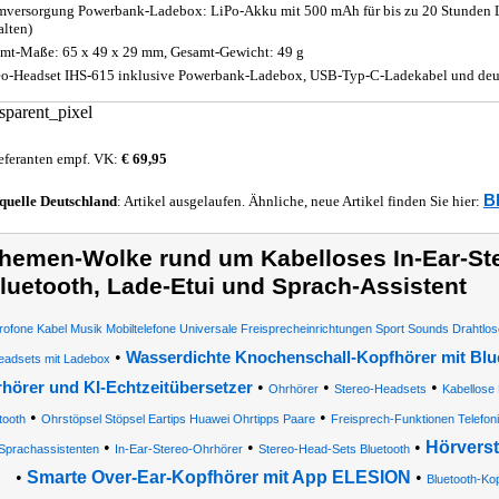
mversorgung Powerbank-Ladebox: LiPo-Akku mit 500 mAh für bis zu 20 Stunden Lau
alten)
mt-Maße: 65 x 49 x 29 mm, Gesamt-Gewicht: 49 g
eo-Headset IHS-615 inklusive Powerbank-Ladebox, USB-Typ-C-Ladekabel und deu
eferanten empf. VK:
€ 69,95
B
quelle
Deutschland
: Artikel ausgelaufen. Ähnliche, neue Artikel finden Sie hier:
hemen-Wolke rund um Kabelloses In-Ear-St
luetooth, Lade-Etui und Sprach-Assistent
rofone Kabel Musik Mobiltelefone Universale Freisprecheinrichtungen Sport Sounds Drahtlos
•
Wasserdichte Knochenschall-Kopfhörer mit Blu
eadsets mit Ladebox
•
•
•
hörer und KI-Echtzeitübersetzer
Ohrhörer
Stereo-Headsets
Kabellose 
•
•
tooth
Ohrstöpsel Stöpsel Eartips Huawei Ohrtipps Paare
Freisprech-Funktionen Telefon
•
•
•
Hörverst
 Sprachassistenten
In-Ear-Stereo-Ohrhörer
Stereo-Head-Sets Bluetooth
•
Smarte Over-Ear-Kopfhörer mit App ELESION
•
Bluetooth-Ko