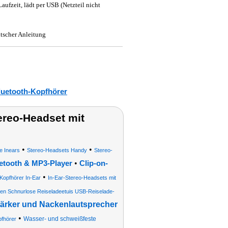
fzeit, lädt per USB (Netzteil nicht
tscher Anleitung
luetooth-Kopfhörer
ereo-Headset mit
•
•
e Inears
Stereo-Headsets Handy
Stereo-
•
etooth & MP3-Player
Clip-on-
•
Kopfhörer In-Ear
In-Ear-Stereo-Headsets mit
ien Schnurlose Reiseladeetuis USB-Reiselade-
ärker und Nackenlautsprecher
•
Wasser- und schweißfeste
pfhörer