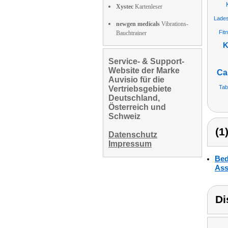
Xystec
Kartenleser
Lades
newgen medicals
Vibrations-
Fit
Bauchtrainer
K
Service- & Support-
Website der Marke
Ca
Auvisio für die
Tab
Vertriebsgebiete
Deutschland,
Österreich und
Schweiz
(1
Datenschutz
Impressum
Bed
Ass
Di