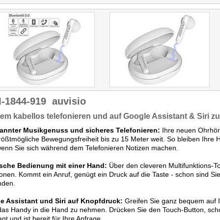
-1844-919
auvisio
m kabellos telefonieren und auf Google Assistant & Siri zu
annter Musikgenuss und sicheres Telefonieren:
Ihre neuen Ohrhö
größtmögliche Bewegungsfreiheit bis zu 15 Meter weit. So bleiben Ihre 
wenn Sie sich während dem Telefonieren Notizen machen.
ische Bedienung mit einer Hand:
Über den cleveren Multifunktions-To
onen. Kommt ein Anruf, genügt ein Druck auf die Taste - schon sind S
nden.
e Assistant und Siri auf Knopfdruck:
Greifen Sie ganz bequem auf Ih
as Handy in die Hand zu nehmen. Drücken Sie den Touch-Button, schon
ant und ist bereit für Ihre Anfrage.