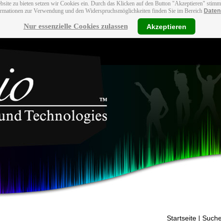
bsite zu bieten setzen wir Cookies ein. Durch das Klicken auf den Button "Akzeptieren" stim
ormationen zur Verwendung und den Widerspruchsmöglichkeiten finden Sie im Bereich
Daten
Nur essenzielle Cookies zulassen
Akzeptieren
Startseite
| Suche