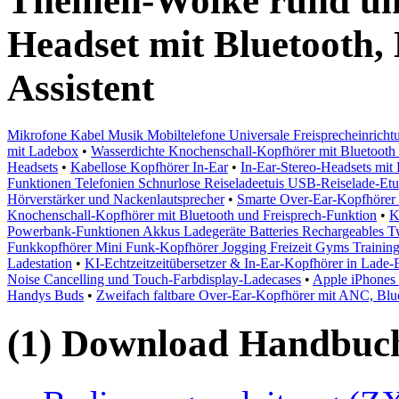
Themen-Wolke rund um 
Headset mit Bluetooth,
Assistent
Mikrofone Kabel Musik Mobiltelefone Universale Freisprecheinricht
mit Ladebox
•
Wasserdichte Knochenschall-Kopfhörer mit Bluetoot
Headsets
•
Kabellose Kopfhörer In-Ear
•
In-Ear-Stereo-Headsets mit 
Funktionen Telefonien Schnurlose Reiseladeetuis USB-Reiselade-Etui
Hörverstärker und Nackenlautsprecher
•
Smarte Over-Ear-Kopfhöre
Knochenschall-Kopfhörer mit Bluetooth und Freisprech-Funktion
•
K
Powerbank-Funktionen Akkus Ladegeräte Batteries Rechargeables T
Funkkopfhörer Mini Funk-Kopfhörer Jogging Freizeit Gyms Trainin
Ladestation
•
KI-Echtzeitzeitübersetzer & In-Ear-Kopfhörer in Lade
Noise Cancelling und Touch-Farbdisplay-Ladecases
•
Apple iPhones 
Handys Buds
•
Zweifach faltbare Over-Ear-Kopfhörer mit ANC, Blu
(1) Download Handbuch,