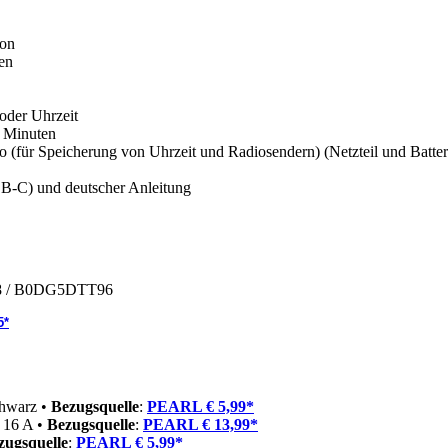
ton
en
oder Uhrzeit
d Minuten
für Speicherung von Uhrzeit und Radiosendern) (Netzteil und Batterie
-C) und deutscher Anleitung
8
/ B0DG5DTT96
5*
chwarz •
Bezugsquelle
:
PEARL € 5,99*
s 16 A •
Bezugsquelle
:
PEARL € 13,99*
zugsquelle
:
PEARL € 5,99*