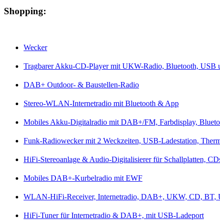
Shopping:
Wecker
Tragbarer Akku-CD-Player mit UKW-Radio, Bluetooth, USB
DAB+ Outdoor- & Baustellen-Radio
Stereo-WLAN-Internetradio mit Bluetooth & App
Mobiles Akku-Digitalradio mit DAB+/FM, Farbdisplay, Blueto
Funk-Radiowecker mit 2 Weckzeiten, USB-Ladestation, Ther
HiFi-Stereoanlage & Audio-Digitalisierer für Schallplatten, C
Mobiles DAB+-Kurbelradio mit EWF
WLAN-HiFi-Receiver, Internetradio, DAB+, UKW, CD, BT,
HiFi-Tuner für Internetradio & DAB+, mit USB-Ladeport