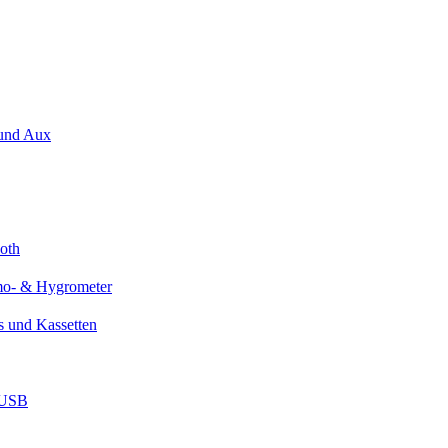
 und Aux
oth
mo- & Hygrometer
Ds und Kassetten
 USB