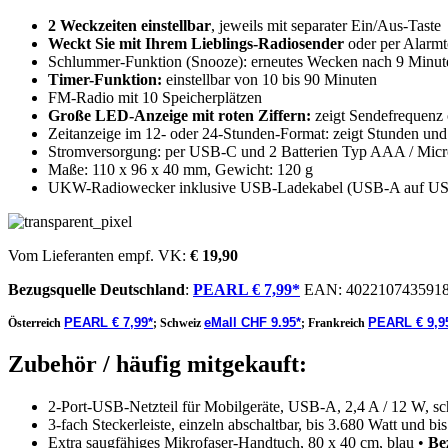
2 Weckzeiten einstellbar
, jeweils mit separater Ein/Aus-Taste
Weckt Sie mit Ihrem Lieblings-Radiosender
oder per Alarm
Schlummer-Funktion (Snooze): erneutes Wecken nach 9 Minut
Timer-Funktion:
einstellbar von 10 bis 90 Minuten
FM-Radio mit 10 Speicherplätzen
Große LED-Anzeige mit roten Ziffern:
zeigt Sendefrequenz 
Zeitanzeige im 12- oder 24-Stunden-Format: zeigt Stunden un
Stromversorgung: per USB-C und 2 Batterien Typ AAA / Micro (
Maße: 110 x 96 x 40 mm, Gewicht: 120 g
UKW-Radiowecker inklusive USB-Ladekabel (USB-A auf USB
Vom Lieferanten empf. VK:
€ 19,90
Bezugsquelle
Deutschland
:
PEARL € 7,99*
EAN:
402210743591
PEARL € 7,99*
eMall CHF 9.95*
PEARL € 9,9
Österreich
;
Schweiz
;
Frankreich
Zubehör / häufig mitgekauft:
2-Port-USB-Netzteil für Mobilgeräte, USB-A, 2,4 A / 12 W, s
3-fach Steckerleiste, einzeln abschaltbar, bis 3.680 Watt und bi
Extra saugfähiges Mikrofaser-Handtuch, 80 x 40 cm, blau •
Be