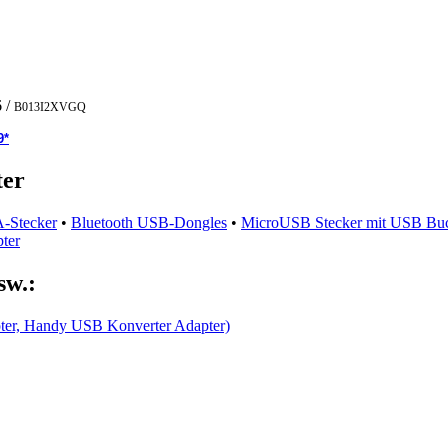
6
/
B013I2XVGQ
9*
ter
-Stecker
•
Bluetooth USB-Dongles
•
MicroUSB Stecker mit USB Bu
ter
sw.:
ter, Handy USB Konverter Adapter)