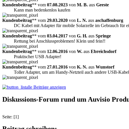
Kundenbeitrag
** vom
07.08.2023
von
M. B.
aus
Geeste
Kann man bedenkenlos kaufen
Kundenbeitrag
** vom
29.03.2020
von
L. N.
aus
aschaffenburg
DC Kabel mit Adapter für mobile Solarzelle im Gebrauch für e
Kundenbeitrag
** vom
03.04.2017
von
G. H.
aus
Springe
Rettung bei Anschlussproblemen! Klein und fein!!
Kundenbeitrag
** vom
12.06.2016
von
W.
aus
Ebreichsdorf
Praktischer USB Adapter!
Kundenbeitrag
** vom
27.01.2016
von
K. N.
aus
Wunstorf
Toller Adapter, um am Handy-Netzteil auch andere USB-Kabel z
alle Beiträge anzeigen
Diskussions-Forum rund um Auvisio Prod
Seite: [1]
Beitrag schreiben: