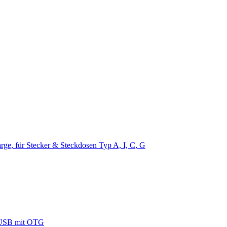
e, für Stecker & Steckdosen Typ A, I, C, G
 USB mit OTG