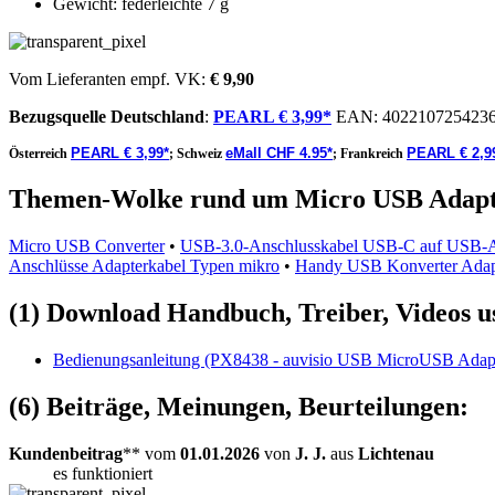
Gewicht: federleichte 7 g
Vom Lieferanten empf. VK:
€ 9,90
Bezugsquelle
Deutschland
:
PEARL € 3,99*
EAN:
402210725423
PEARL € 3,99*
eMall CHF 4.95*
PEARL € 2,9
Österreich
;
Schweiz
;
Frankreich
Themen-Wolke rund um Micro USB Adap
Micro USB Converter
•
USB-3.0-Anschlusskabel USB-C auf USB-A
Anschlüsse Adapterkabel Typen mikro
•
Handy USB Konverter Adap
(1) Download Handbuch, Treiber, Videos u
Bedienungsanleitung (PX8438 - auvisio USB MicroUSB Adap
(6) Beiträge, Meinungen, Beurteilungen:
Kundenbeitrag
** vom
01.01.2026
von
J. J.
aus
Lichtenau
es funktioniert