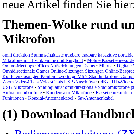
neue Artikel finden Sie hie
Themen-Wolke rund u
Mikrofon
omni direktion Stummschalttaste tragbare tragbare kapazitive portable
Mikrofone mit Tischklemme und Ringlicht
•
Mobile Kassettenrekord
Online-Meetings Offices Aufzeichnungen Teams
•
Mikros
•
Digitale
Omnidirectionale Games Online-Sitzungen Sitzungen Online-Bespr
Konferenzlösungen Konferenzvorträge MSN Standmikrofone Compute
Zoom Video-Chats Voice-Chats USB-Anschlüsse
•
4K-UHD-Video-Re
USB-Mikrofone
•
Studioqualität omnidirektionale Studiomikrofone p
Aufnahmemikrofone
•
Kondensator Mikrofone
•
Kassettenrekorder m
Funktionen
•
Koaxial-Antennenkabel
•
Sat-Antennenkabel
(1) Download Handbuch,