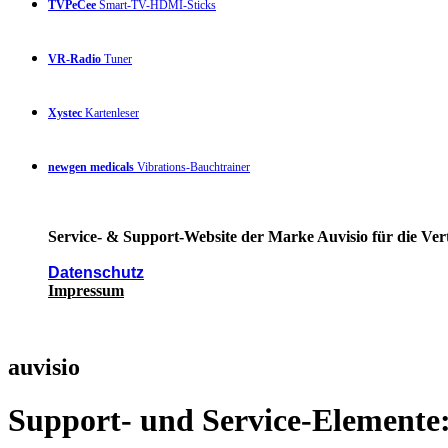
TVPeCee
Smart-TV-HDMI-Sticks
VR-Radio
Tuner
Xystec
Kartenleser
newgen medicals
Vibrations-Bauchtrainer
Service- & Support-Website der Marke Auvisio für die Ver
Datenschutz
Impressum
auvisio
Support- und Service-Elemente