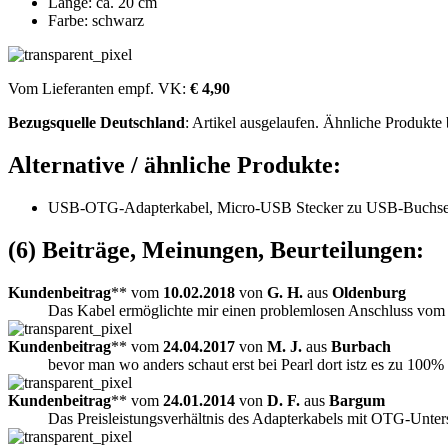
Länge: ca. 20 cm
Farbe: schwarz
Vom Lieferanten empf. VK:
€ 4,90
Bezugsquelle
Deutschland
: Artikel ausgelaufen. Ähnliche Produkte
Alternative / ähnliche Produkte:
USB-OTG-Adapterkabel, Micro-USB Stecker zu USB-Buchse
(6) Beiträge, Meinungen, Beurteilungen:
Kundenbeitrag
** vom
10.02.2018
von
G. H.
aus
Oldenburg
Das Kabel ermöglichte mir einen problemlosen Anschluss vom 
Kundenbeitrag
** vom
24.04.2017
von
M. J.
aus
Burbach
bevor man wo anders schaut erst bei Pearl dort istz es zu 100%
Kundenbeitrag
** vom
24.01.2014
von
D. F.
aus
Bargum
Das Preisleistungsverhältnis des Adapterkabels mit OTG-Unterst