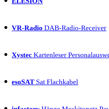
ELESION
VR-Radio
DAB-Radio-Receiver
Xystec
Kartenleser Personalauswe
esoSAT
Sat Flachkabel
infactory
Hänge Moskitonetz Pav