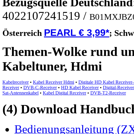
Bezugsquelle
Deutschland
4022107241519
/
B01MXJBZ
PEARL € 3,99*
Österreich
;
Schw
Themen-Wolke rund um
Kabeltuner, Hdmi
Kabelreceiver
•
Kabel Receiver Hdmi
•
Digitale HD Kabel Receiver
Receiver
•
DVB-C-Receiver
•
HD Kabel Receiver
•
Digital-Receiv
Sat-Antennenkabel
•
Kabel Digital Receiver
•
DVB-T2-Receiver
(4) Download Handbuch,
Bedienungsanleitung (ZX