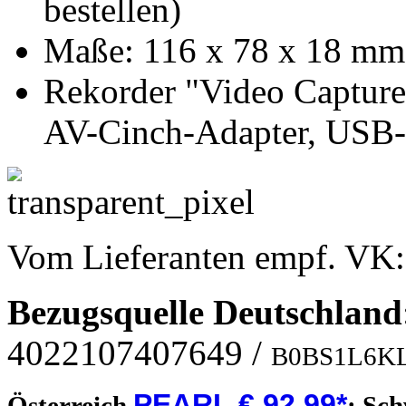
bestellen)
Maße: 116 x 78 x 18 mm
Rekorder "Video Capture
AV-Cinch-Adapter, USB-
Vom Lieferanten empf. VK
Bezugsquelle
Deutschland
4022107407649
/
B0BS1L6K
PEARL € 92,99*
Österreich
;
Sch