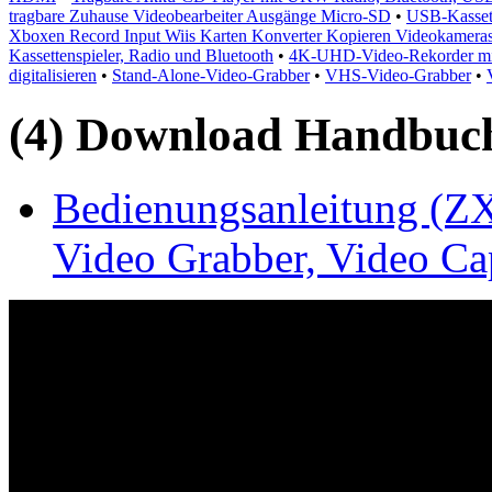
tragbare Zuhause Videobearbeiter Ausgänge Micro-SD
•
USB-Kasset
Xboxen Record Input Wiis Karten Konverter Kopieren Videokameras
Kassettenspieler, Radio und Bluetooth
•
4K-UHD-Video-Rekorder mit
digitalisieren
•
Stand-Alone-Video-Grabber
•
VHS-Video-Grabber
•
(4) Download Handbuch,
Bedienungsanleitung (ZX
Video Grabber, Video Ca