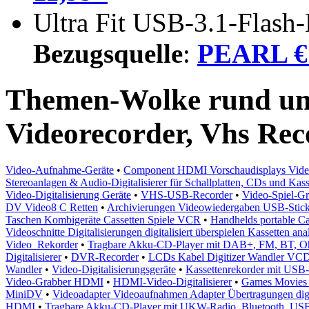
Ultra Fit USB-3.1-Flash
Bezugsquelle
:
PEARL € 
Themen-Wolke rund um 
Videorecorder, Vhs Rec
Video-Aufnahme-Geräte
•
Component HDMI Vorschaudisplays Videoq
Stereoanlagen & Audio-Digitalisierer für Schallplatten, CDs und Kass
Video-Digitalisierung Geräte
•
VHS-USB-Recorder
•
Video-Spiel-G
DV Video8 C Retten
•
Archivierungen Videowiedergaben USB-Stick
Taschen Kombigeräte Cassetten Spiele VCR
•
Handhelds portable Car
Videoschnitte Digitalisierungen digitalisiert überspielen Kassetten an
Video_Rekorder
•
Tragbare Akku-CD-Player mit DAB+, FM, BT, O
Digitalisierer
•
DVR-Recorder
•
LCDs Kabel Digitizer Wandler VCD
Wandler
•
Video-Digitalisierungsgeräte
•
Kassettenrekorder mit USB-
Video-Grabber HDMI
•
HDMI-Video-Digitalisierer
•
Games Movies 
MiniDV
•
Videoadapter Videoaufnahmen Adapter Übertragungen digi
HDMI
•
Tragbare Akku-CD-Player mit UKW-Radio, Bluetooth, US