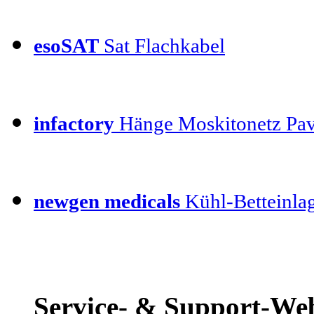
esoSAT
Sat Flachkabel
infactory
Hänge Moskitonetz Pav
newgen medicals
Kühl-Betteinla
Service- & Support-Web