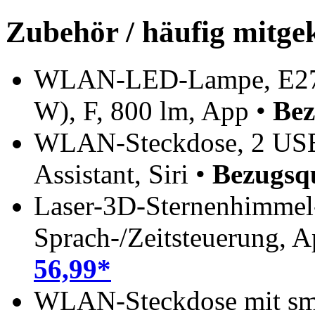
Zubehör / häufig mitge
WLAN-LED-Lampe, E27, 
W), F, 800 lm, App •
Bez
WLAN-Steckdose, 2 USB-
Assistant, Siri •
Bezugsqu
Laser-3D-Sternenhimmel
Sprach-/Zeitsteuerung, 
56,99*
WLAN-Steckdose mit sm