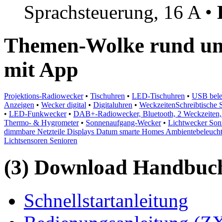
Sprachsteuerung, 16 A •
Themen-Wolke rund u
mit App
Projektions-Radiowecker
•
Tischuhren
•
LED-Tischuhren
•
USB bele
Anzeigen
•
Wecker digital
•
Digitaluhren
•
WeckzeitenSchreibtische 
•
LED-Funkwecker
•
DAB+-Radiowecker, Bluetooth, 2 Weckzeiten
Thermo- & Hygrometer
•
Sonnenaufgang-Wecker
•
Lichtwecker So
dimmbare Netzteile Displays Datum smarte Homes Ambientebeleuch
Lichtsensoren Senioren
(3) Download Handbuch,
Schnellstartanleitung