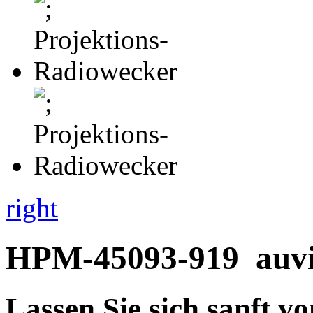
right
HPM-45093-919
auvi
Lassen Sie sich sanft v