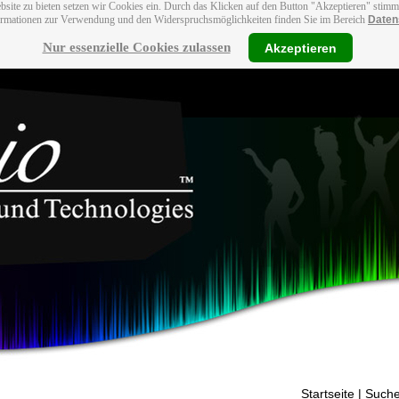
bsite zu bieten setzen wir Cookies ein. Durch das Klicken auf den Button "Akzeptieren" stim
ormationen zur Verwendung und den Widerspruchsmöglichkeiten finden Sie im Bereich
Daten
Nur essenzielle Cookies zulassen
Akzeptieren
Startseite
| Suche