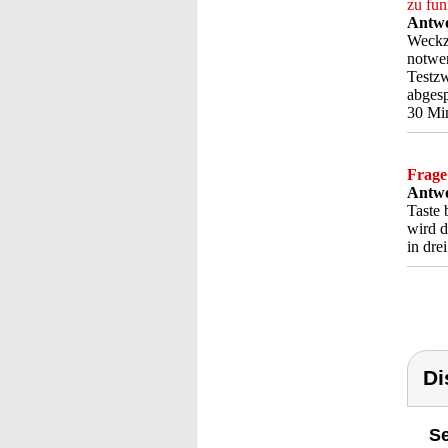
zu fun
Antwo
Weckze
notwen
Testzw
abgesp
30 Min
Frage
Antwo
Taste 
wird d
in dre
Di
Se