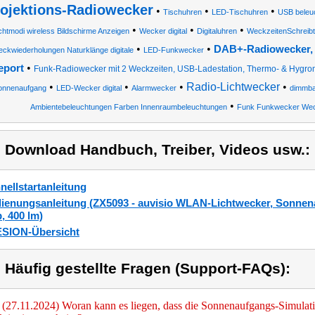
ojektions-Radiowecker
•
•
•
Tischuhren
LED-Tischuhren
USB beleuc
•
•
•
htmodi wireless Bildschirme Anzeigen
Wecker digital
Digitaluhren
WeckzeitenSchreibt
•
•
DAB+-Radiowecker, 
ckwiederholungen Naturklänge digitale
LED-Funkwecker
•
eport
Funk-Radiowecker mit 2 Weckzeiten, USB-Ladestation, Thermo- & Hygro
•
•
•
Radio-Lichtwecker
•
onnenaufgang
LED-Wecker digital
Alarmwecker
dimmba
•
Ambientebeleuchtungen Farben Innenraumbeleuchtungen
Funk Funkwecker Weck
) Download Handbuch, Treiber, Videos usw.:
nellstartanleitung
ienungsanleitung (ZX5093 - auvisio WLAN-Lichtwecker, Sonnen
, 400 lm)
SION-Übersicht
) Häufig gestellte Fragen (Support-FAQs):
(27.11.2024) Woran kann es liegen, dass die Sonnenaufgangs-Simula