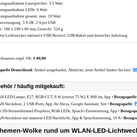
tungsaufnahme Lautsprecher: 3,5 Watt
tungsaufnahme LEDs: 6 Watt
tungsaufnahme gesamt: max. 10 Watt
mversorgung: 5 V DC 2 A per USB
: 188 x 199 x 80 mm, Gewicht: 524 g
ter Lichtwecker inklusive USB-Netzteil, USB-Kabel und deutscher Anleitung
eferanten empf. VK:
€ 89,90
W
quelle
Deutschland
: Artikel ausgelaufen. Ähnliche, neue Artikel finden Sie hier:
ehör / häufig mitgekauft:
-LED-Lampe, E27, RGB-CCT, 9 W (ersetzt 75 W), F, 800 lm, App •
Bezugsquelle
P
-Steckdose, 2 USB-Ports, App, für Alexa, Google Assistant, Siri •
Bezugsquelle
:
r-3D-Sternenhimmel-Projektor, RGB-LEDs, Sprach-/Zeitsteuerung, App •
Bezugsqu
-Steckdose mit smartem LED-Nachtlicht, App & Sprachsteuerung, 16 A •
Bezugsq
hemen-Wolke rund um WLAN-LED-Lichtweck