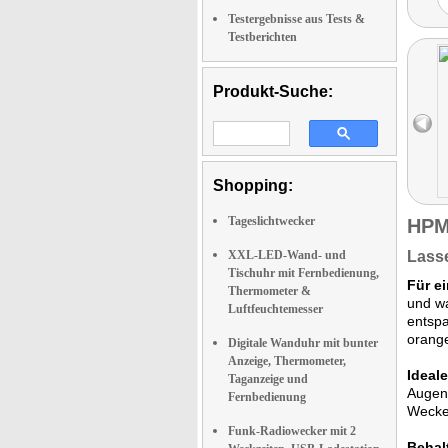
Testergebnisse aus Tests &
Testberichten
Produkt-Suche:
Shopping:
Tageslichtwecker
HPM
XXL-LED-Wand- und
Lasse
Tischuhr mit Fernbedienung,
Für e
Thermometer &
und wa
Luftfeuchtemesser
entspa
orange
Digitale Wanduhr mit bunter
Anzeige, Thermometer,
Ideale
Taganzeige und
Augen 
Fernbedienung
Wecker
Funk-Radiowecker mit 2
Behal