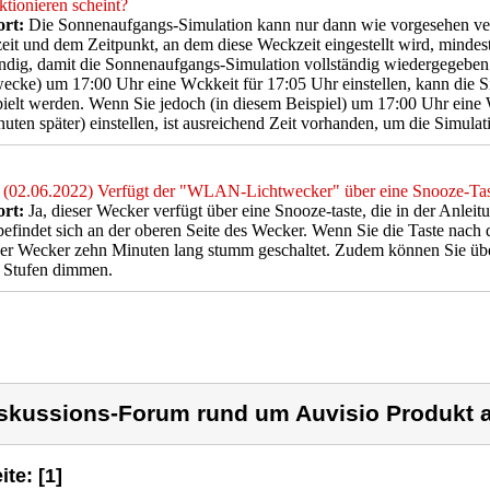
ktionieren scheint?
rt:
Die Sonnenaufgangs-Simulation kann nur dann wie vorgesehen v
it und dem Zeitpunkt, an dem diese Weckzeit eingestellt wird, mindest
dig, damit die Sonnenaufgangs-Simulation vollständig wiedergegeben 
ecke) um 17:00 Uhr eine Wckkeit für 17:05 Uhr einstellen, kann die Si
ielt werden. Wenn Sie jedoch (in diesem Beispiel) um 17:00 Uhr eine 
uten später) einstellen, ist ausreichend Zeit vorhanden, um die Simulat
(02.06.2022) Verfügt der "WLAN-Lichtwecker" über eine Snooze-Tas
rt:
Ja, dieser Wecker verfügt über eine Snooze-taste, die in der Anlei
befindet sich an der oberen Seite des Wecker. Wenn Sie die Taste nach
er Wecker zehn Minuten lang stumm geschaltet. Zudem können Sie übe
i Stufen dimmen.
skussions-Forum rund um Auvisio Produkt a
ite: [1]