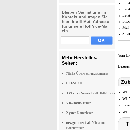
Leis
Leis
Bleiben Sie mit uns im
Leis
Kontakt und tragen Sie
hier Ihre E-Mail-Adresse
Stro
für unsere HotPrice-Mail
Maße
ein:
Smar
Vom Li
Mehr Hersteller-
Seiten:
Bezugs
7links
Überwachungskameras
Zub
ELESION
WLAN
TVPeCee
Smart-TV-HDMI-Sticks
WLAN
VR-Radio
Tuner
Lase
WLAN
Xystec
Kartenleser
T
newgen medicals
Vibrations-
Bauchtrainer