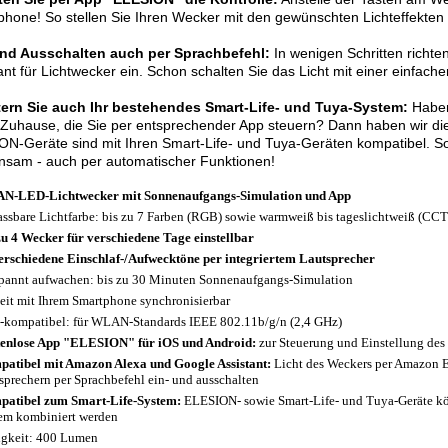
hone! So stellen Sie Ihren Wecker mit den gewünschten Lichteffekten
und Ausschalten auch per Sprachbefehl:
In wenigen Schritten richte
ant für Lichtwecker ein. Schon schalten Sie das Licht mit einer einfac
tern Sie auch Ihr bestehendes Smart-Life- und Tuya-System:
Haben
Zuhause, die Sie per entsprechender App steuern? Dann haben wir die 
N-Geräte sind mit Ihren Smart-Life- und Tuya-Geräten kompatibel. So
nsam - auch per automatischer Funktionen!
-LED-Lichtwecker mit Sonnenaufgangs-Simulation und App
ssbare Lichtfarbe: bis zu 7 Farben (RGB) sowie warmweiß bis tageslichtweiß (CCT
zu 4 Wecker für verschiedene Tage einstellbar
erschiedene Einschlaf-/Aufwecktöne per integriertem Lautsprecher
pannt aufwachen: bis zu 30 Minuten Sonnenaufgangs-Simulation
eit mit Ihrem Smartphone synchronisierbar
-kompatibel: für WLAN-Standards IEEE 802.11b/g/n (2,4 GHz)
enlose App "ELESION" für iOS und Android:
zur Steuerung und Einstellung des 
atibel mit Amazon Alexa und Google Assistant:
Licht des Weckers per Amazon 
sprechern per Sprachbefehl ein- und ausschalten
atibel zum Smart-Life-System:
ELESION- sowie Smart-Life- und Tuya-Geräte k
em kombiniert werden
igkeit: 400 Lumen