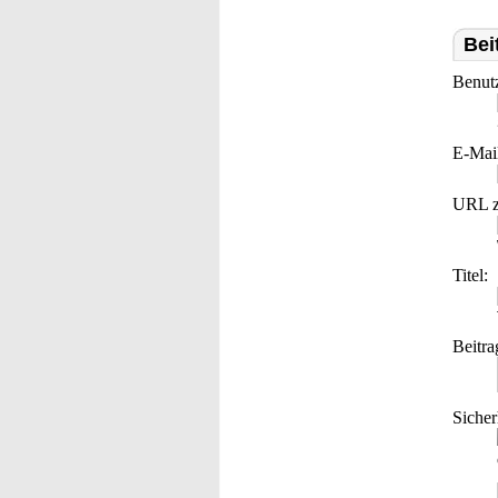
Bei
Benut
E-Mai
URL z
Titel:
Beitra
Sicher