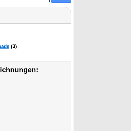
oads
(3)
eichnungen: