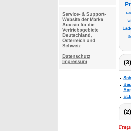
Pr
Nac
Service- & Support-
Website der Marke
We
Auvisio für die
Lad
Vertriebsgebiete
Deutschland,
S
Österreich und
Schweiz
Datenschutz
(3
Impressum
Sch
Bed
App
ELE
(2
Frage