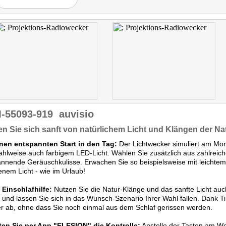
-55093-919
auvisio
n Sie sich sanft von natürlichem Licht und Klängen der N
inen entspannten Start in den Tag:
Der Lichtwecker simuliert am Mo
hlweise auch farbigem LED-Licht. Wählen Sie zusätzlich aus zahlreic
nnende Geräuschkulisse. Erwachen Sie so beispielsweise mit leichte
nem Licht - wie im Urlaub!
 Einschlafhilfe:
Nutzen Sie die Natur-Klänge und das sanfte Licht auc
und lassen Sie sich in das Wunsch-Szenario Ihrer Wahl fallen. Dank Ti
 ab, ohne dass Sie noch einmal aus dem Schlaf gerissen werden.
ten Sie per App "ELESION" die Kontrolle:
Anstelle der Tasten am We