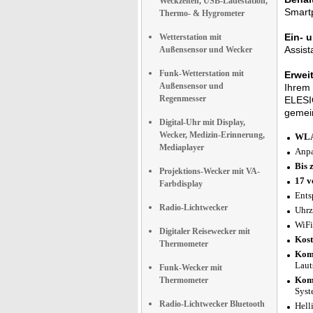
Weckzeiten, USB-Ladestation,
Smartp
Thermo- & Hygrometer
Ein- 
Wetterstation mit
Assist
Außensensor und Wecker
Funk-Wetterstation mit
Erwei
Außensensor und
Ihrem 
Regenmesser
ELESIO
gemei
Digital-Uhr mit Display,
Wecker, Medizin-Erinnerung,
WLAN
Mediaplayer
Anpa
Bis 
Projektions-Wecker mit VA-
17 v
Farbdisplay
Ents
Radio-Lichtwecker
Uhrz
WiFi
Digitaler Reisewecker mit
Kost
Thermometer
Komp
Laut
Funk-Wecker mit
Komp
Thermometer
Syst
Radio-Lichtwecker Bluetooth
Hell