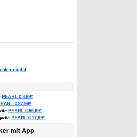
ecker digital
PEARL € 8,99*
:
EARL € 27,99*
PEARL € 56,99*
elle
:
PEARL € 17,99*
uelle
:
er mit App