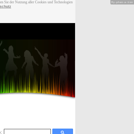
men Sie der Nutzung aller Cookies und Technologien
Hy-phen-a-tion
schutz
: