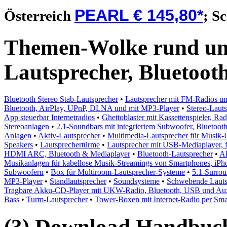
PEARL € 145,80*
Österreich
;
S
Themen-Wolke rund um
Lautsprecher, Bluetoot
Bluetooth Stereo Stab-Lautsprecher
•
Lautsprecher mit FM-Radios un
Bluetooth, AirPlay, UPnP, DLNA und mit MP3-Player
•
Stereo-Laut
App steuerbar Internetradios
•
Ghettoblaster mit Kassettenspieler, Ra
Stereoanlagen
•
2.1-Soundbars mit integriertem Subwoofer, Bluetoo
Anlagen
•
Aktiv-Lautsprecher
•
Multimedia-Lautsprecher für Musik-
Speakers
•
Lautsprechertürme
•
Lautsprecher mit USB-Mediaplayer, 
HDMI ARC, Bluetooth & Mediaplayer
•
Bluetooth-Lautsprecher
•
Ak
Musikanlagen für kabellose Musik-Streamings von Smartphones, iPho
Subwoofern
•
Box für Multiroom-Lautsprecher-Systeme
•
5.1-Surro
MP3-Player
•
Standlautsprecher
•
Soundsysteme
•
Schwebende Lautsp
Tragbare Akku-CD-Player mit UKW-Radio, Bluetooth, USB und Au
Bass
•
Turm-Lautsprecher
•
Tower-Boxen mit Internet-Radio per Sma
(3) Download Handbuch,