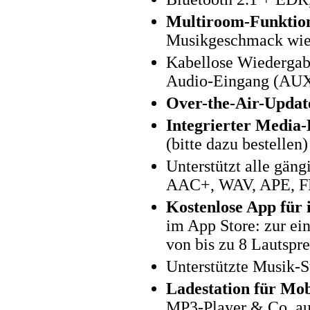
Multiroom-Funktio
Musikgeschmack wie
Kabellose Wiedergab
Audio-Eingang (AU
Over-the-Air-Update
Integrierter Media-
(bitte dazu bestellen)
Unterstützt alle gä
AAC+, WAV, APE, 
Kostenlose App für
im App Store: zur ei
von bis zu 8 Lautspr
Unterstützte Musik-S
Ladestation für Mob
MP3-Player & Co. au