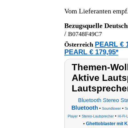
Vom Lieferanten emp
Bezugsquelle
Deutsch
/
B0748F49C7
PEARL € 1
Österreich
PEARL € 179,95*
Themen-Wolk
Aktive Lauts
Lautspreche
Bluetooth Stereo St
Bluetooth
•
•
Soundtower
S
•
•
Player
Stereo-Lautsprecher
Hi-Fi-
•
Ghettoblaster mit 