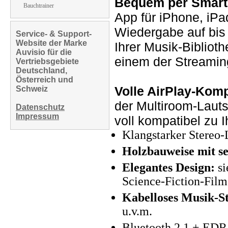
Bequem per Smart
Bauchtrainer
App für iPhone, iPa
Wiedergabe auf bis 
Service- & Support-
Website der Marke
Ihrer Musik-Bibliot
Auvisio für die
einem der Streami
Vertriebsgebiete
Deutschland,
Österreich und
Volle AirPlay-Kompa
Schweiz
der Multiroom-Laut
Datenschutz
Impressum
voll kompatibel zu 
Klangstarker Stereo-
Holzbauweise mit s
Elegantes Design:
si
Science-Fiction-Film
Kabelloses Musik-S
u.v.m.
Bluetooth 2.1 + EDR