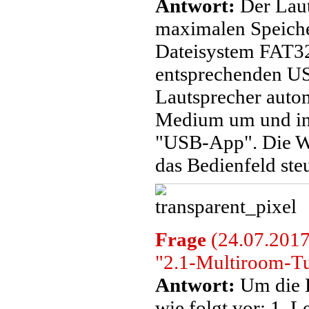
Antwort:
Der Laut
maximalen Speiche
Dateisystem FAT32 
entsprechenden USB
Lautsprecher auto
Medium um und in 
"USB-App". Die W
das Bedienfeld ste
Frage
(24.07.2017)
"2.1-Multiroom-Tu
Antwort:
Um die B
wie folgt vor: 1. 