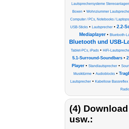
Lautsprechersysteme Stereoanlage
•
Boxen
Wohnziummer Lautspreche
Computer / PCs, Notebooks / Laptops
•
•
2.2-S
USB-Sticks
Lautsprecher
Mediaplayer
•
Bluetooth-L
Bluetooth und USB-L
•
Tablet-PCs, iPads
HiFi-Lautsprech
•
5.1-Surround-Soundbars
2
•
•
Player
Standlautsprecher
Soun
•
•
Trag
Musiktürme
Audioblocks
•
Lautsprecher
Kabellose Bassreflex
Radio
(4) Download
usw.: