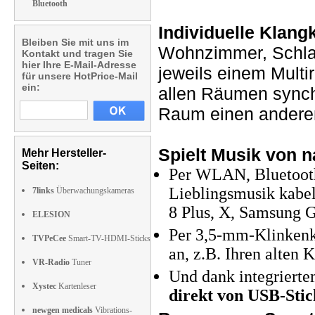
Bluetooth
Individuelle Klang
Bleiben Sie mit uns im
Wohnzimmer, Schla
Kontakt und tragen Sie
hier Ihre E-Mail-Adresse
jeweils einem Mult
für unsere HotPrice-Mail
ein:
allen Räumen synch
Raum einen anderen
Spielt Musik von n
Mehr Hersteller-
Seiten:
Per WLAN, Bluetooth
Lieblingsmusik kabell
7links
Überwachungskameras
8 Plus, X, Samsung G
ELESION
Per 3,5-mm-Klinkenka
TVPeCee
Smart-TV-HDMI-Sticks
an, z.B. Ihren alten 
VR-Radio
Tuner
Und dank integriert
Xystec
Kartenleser
direkt von USB-Stic
newgen medicals
Vibrations-