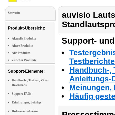
auvisio Laut
Startseite
Standlautspr
Produkt-Übersicht:
Support- und
Aktuelle Produkte
Ältere Produkte
Testergebni
Alle Produkte
Testbericht
Zubehör Produkte
Handbuch-, T
Support-Elemente:
Anleitungs-
Handbuch-, Treiber-, Video-
Downloads
Meinungen, 
Support-FAQs
Häufig geste
Erfahrungen, Beiträge
Diskussions-Forum
Pressestimme