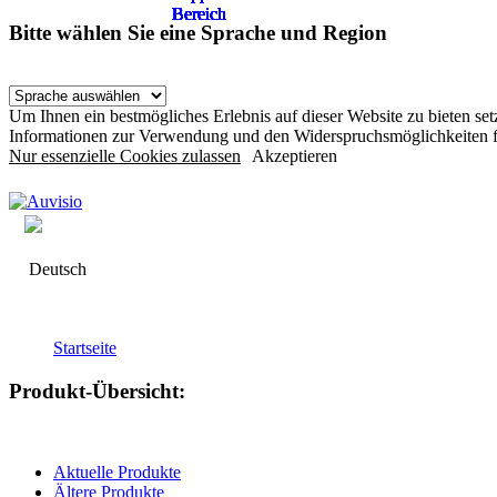
Bereich
Bereich
Bereich
Bereich
Bereich
Bereich
Bereich
Bereich
Bereich
Bereich
Bereich
Bereich
Bitte wählen Sie eine Sprache und Region
Um Ihnen ein bestmögliches Erlebnis auf dieser Website zu bieten s
Informationen zur Verwendung und den Widerspruchsmöglichkeiten f
Nur essenzielle Cookies zulassen
Akzeptieren
Deutsch
Startseite
Produkt-Übersicht:
Aktuelle Produkte
Ältere Produkte