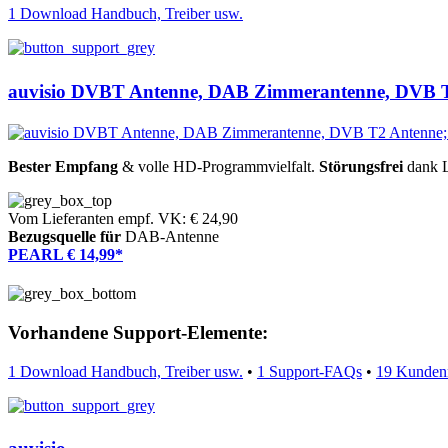
1 Download Handbuch, Treiber usw.
auvisio DVBT Antenne, DAB Zimmerantenne, DVB 
Bester Empfang
& volle HD-Programmvielfalt.
Störungsfrei
dank L
Vom Lieferanten empf. VK: € 24,90
Bezugsquelle für
DAB-Antenne
PEARL € 14,99*
Vorhandene Support-Elemente:
1 Download Handbuch, Treiber usw.
•
1 Support-FAQs
•
19 Kunden