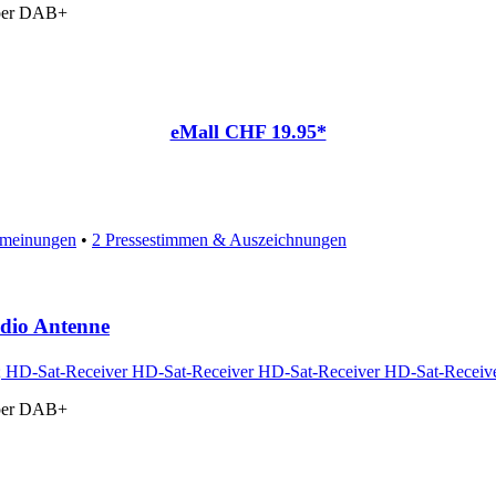
 per DAB+
eMall CHF 19.95*
meinungen
•
2 Pressestimmen & Auszeichnungen
dio Antenne
 per DAB+