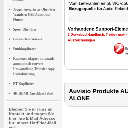
Vom Lie­fe­ran­ten empf. VK: € 5
Be­zugs­quel­le für
Au­dio-Re­kor­der & Di­g
Joggen integrierter Ohrhörer
Wandern USB Anschluss
Fitness
Vor­han­de­ne Sup­port-Ele­me
Sport-Ohrhörer
1 Down­load Hand­buch, Trei­ber usw.
Geräuschverstärker
Aus­zeich­nun­gen
S
Funkkopfhörer
r
Kassettenadapter automatic
automatisch convert
Umwandlung Transfer copy
Digitalisierung
BT-Kopfhörer
Auvisio Produkte 
4K-HDMI-Anschlusskabel
ALONE
Bleiben Sie mit uns im
Kontakt und tragen Sie
hier Ihre E-Mail-Adresse
für unsere HotPrice-Mail
ein: