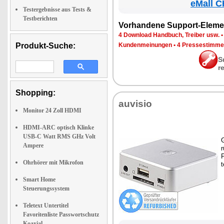
eMall C
Testergebnisse aus Tests &
Testberichten
Vor­han­de­ne Sup­port-Ele­me
4 Down­load Hand­buch, Trei­ber usw.
Produkt-Suche:
Kun­den­mei­nun­gen
•
4 Pres­se­stim­m
S
r
Shopping:
au­vi­sio
Monitor 24 Zoll HDMI
HDMI-ARC optisch Klinke
USB-C Watt RMS GHz Volt
G
Ampere
r
P
Ohrhörer mit Mikrofon
t
Smart Home
Steuerungssystem
Teletext Untertitel
Favoritenliste Passwortschutz
Koaxial