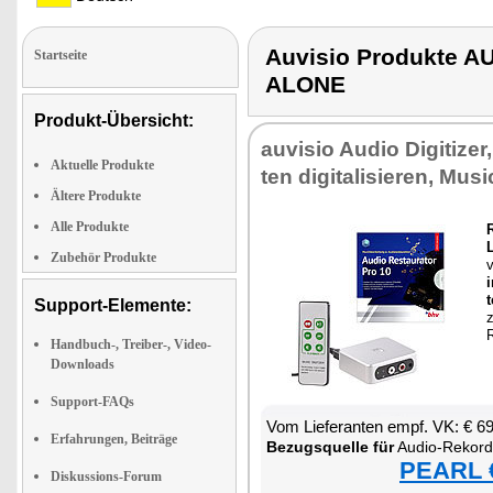
Auvisio Produkte 
Startseite
ALONE
Produkt-Übersicht:
au­vi­sio Au­dio Di­gi­ti­zer
Aktuelle Produkte
ten di­gi­ta­li­sie­ren, Mu­sic
Ältere Produkte
Alle Produkte
R
L
Zubehör Produkte
v
i
t
Support-Elemente:
z
R
Handbuch-, Treiber-, Video-
Downloads
Support-FAQs
Vom Lie­fe­ran­ten empf. VK: € 6
Erfahrungen, Beiträge
Be­zugs­quel­le für
Au­dio-Re­kor­der & Di­g
PEARL €
Diskussions-Forum