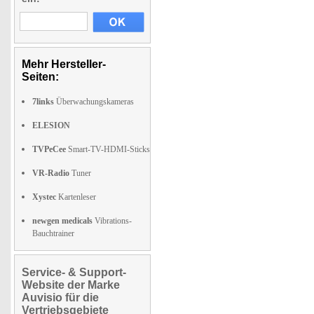
Mehr Hersteller-
Seiten:
7links
Überwachungskameras
ELESION
TVPeCee
Smart-TV-HDMI-Sticks
VR-Radio
Tuner
Xystec
Kartenleser
newgen medicals
Vibrations-
Bauchtrainer
Service- & Support-
Website der Marke
Auvisio für die
Vertriebsgebiete