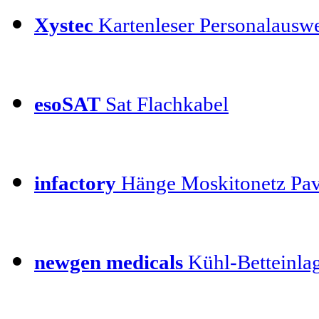
Xystec
Kartenleser Personalauswe
esoSAT
Sat Flachkabel
infactory
Hänge Moskitonetz Pav
newgen medicals
Kühl-Betteinla