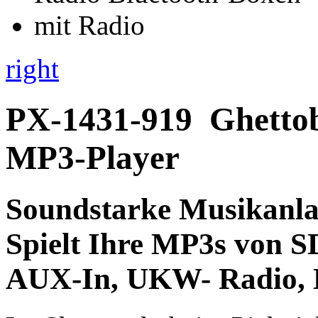
right
PX-1431-919
Ghettob
MP3-Player
Soundstarke
Musikanlag
Spielt Ihre
MP3s
von
S
AUX-In,
UKW- Radio,