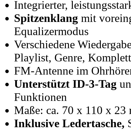
Integrierter, leistungsst
Spitzenklang
mit voreing
Equalizermodus
Verschiedene Wiedergabe-
Playlist, Genre, Komplet
FM-Antenne im Ohrhörerk
Unterstützt ID-3-Tag
un
Funktionen
Maße: ca. 70 x 110 x 2
Inklusive Ledertasche,
S