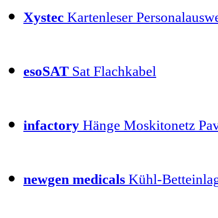
Xystec
Kartenleser Personalauswe
esoSAT
Sat Flachkabel
infactory
Hänge Moskitonetz Pav
newgen medicals
Kühl-Betteinla