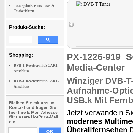
Testergebnisse aus Tests &
Testberichten
Produkt-Suche:
PX-1226-919
S
Shopping:
Media-Center
DVB-T Receiver mit SCART-
Anschluss
Winziger DVB-T-
DVB-T Receiver mit SCART-
Anschluss
Aufnahme-Optio
USB.k
Mit Fern
Bleiben Sie mit uns im
Kontakt und tragen Sie
Jetzt verwandeln Si
hier Ihre E-Mail-Adresse
für unsere HotPrice-Mail
modernes Multimed
ein:
Überallfernsehen 