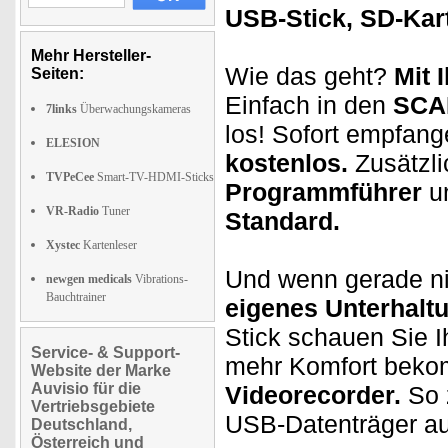
USB-Stick, SD-Kart
Mehr Hersteller-
Wie das geht?
Mit 
Seiten:
Einfach in den
SCA
7links
Überwachungskameras
los! Sofort empfan
ELESION
kostenlos.
Zusätzli
TVPeCee
Smart-TV-HDMI-Sticks
Programmführer
un
VR-Radio
Tuner
Standard.
Xystec
Kartenleser
Und wenn gerade ni
newgen medicals
Vibrations-
Bauchtrainer
eigenes Unterhal
Stick schauen Sie 
Service- & Support-
mehr Komfort beko
Website der Marke
Auvisio für die
Videorecorder.
So 
Vertriebsgebiete
USB-Datenträger au
Deutschland,
Österreich und