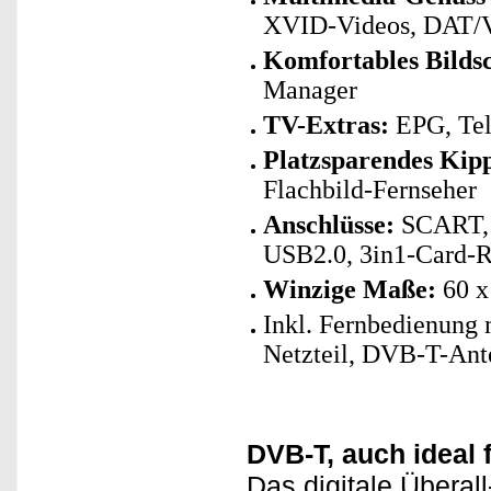
XVID-Videos, DAT/
Komfortables Bild
Manager
TV-Extras:
EPG, Tele
Platzsparendes Kip
Flachbild-Fernseher
Anschlüsse:
SCART, A
USB2.0, 3in1-Card-
Winzige Maße:
60 x
Inkl. Fernbedienung 
Netzteil, DVB-T-Ant
DVB-T, auch ideal 
Das digitale Überal