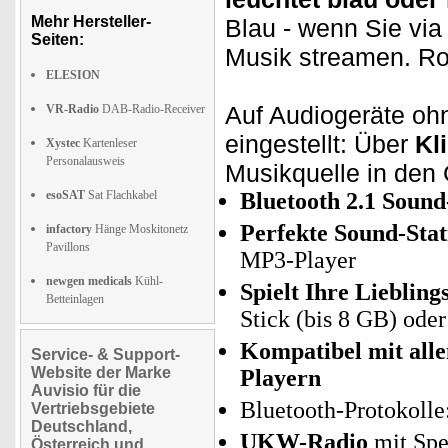
Mehr Hersteller-
Blau - wenn Sie vi
Seiten:
Musik streamen. Ro
ELESION
Auf Audiogeräte ohn
VR-Radio
DAB-Radio-Receiver
eingestellt: Über
Kl
Xystec
Kartenleser
Personalausweis
Musikquelle in den
esoSAT
Sat Flachkabel
Bluetooth 2.1 Soun
Perfekte Sound-Sta
infactory
Hänge Moskitonetz
Pavillons
MP3-Player
newgen medicals
Kühl-
Spielt Ihre Liebling
Betteinlagen
Stick (bis 8 GB) ode
Kompatibel mit alle
Service- & Support-
Website der Marke
Playern
Auvisio für die
Bluetooth-Protokoll
Vertriebsgebiete
Deutschland,
UKW-Radio
mit Spei
Österreich und