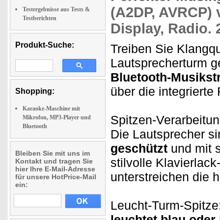
(A2DP, AVRCP) v
Testergebnisse aus Tests &
Testberichten
Display, Radio.
Produkt-Suche:
Treiben Sie Klangqu
Lautsprecherturm ge
Bluetooth-Musikst
über die integriert
Shopping:
Karaoke-Maschine mit
Spitzen-Verarbeitun
Mikrofon, MP3-Player und
Bluetooth
Die Lautsprecher si
geschützt
und mit s
Bleiben Sie mit uns im
stilvolle Klavierlac
Kontakt und tragen Sie
hier Ihre E-Mail-Adresse
unterstreichen die 
für unsere HotPrice-Mail
ein:
Leucht-Turm-Spitze
leuchtet blau oder 