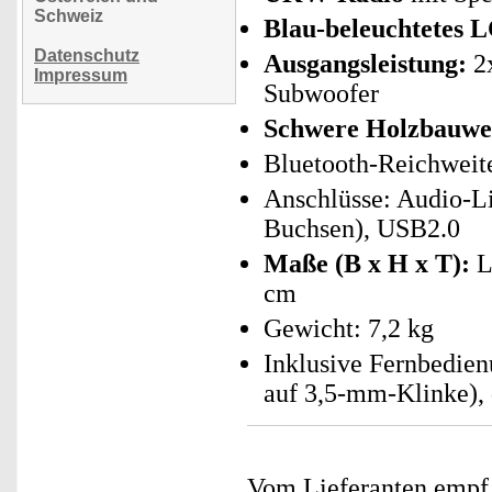
Schweiz
Blau-beleuchtetes 
Datenschutz
Ausgangsleistung:
2x
Impressum
Subwoofer
Schwere Holzbauwei
Bluetooth-Reichweite
Anschlüsse: Audio-Li
Buchsen), USB2.0
Maße (B x H x T):
L
cm
Gewicht: 7,2 kg
Inklusive Fernbedie
auf 3,5-mm-Klinke), 
Vom Lieferanten emp