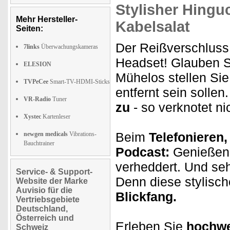
Stylisher Hingu
Mehr Hersteller-
Kabelsalat
Seiten:
Der Reißverschluss 
7links
Überwachungskameras
Headset! Glauben S
ELESION
Mühelos stellen Sie
TVPeCee
Smart-TV-HDMI-Sticks
entfernt sein solle
VR-Radio
Tuner
zu
- so verknotet ni
Xystec
Kartenleser
Beim
Telefonieren,
newgen medicals
Vibrations-
Bauchtrainer
Podcast:
Genießen
verheddert. Und se
Service- & Support-
Denn diese stylisch
Website der Marke
Auvisio für die
Blickfang.
Vertriebsgebiete
Deutschland,
Österreich und
Erleben Sie
hochwe
Schweiz