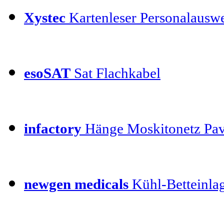
Xystec
Kartenleser Personalauswe
esoSAT
Sat Flachkabel
infactory
Hänge Moskitonetz Pav
newgen medicals
Kühl-Betteinla