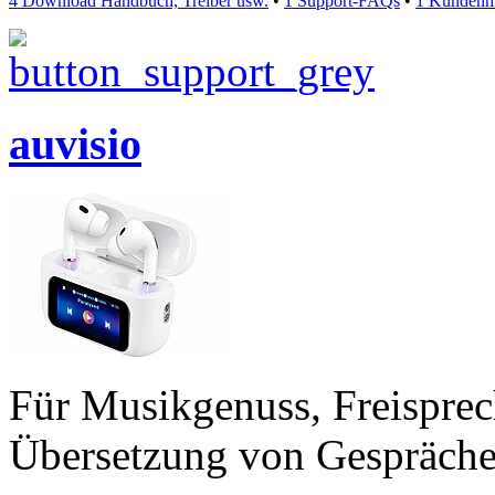
4 Download Handbuch, Treiber usw.
•
1 Support-FAQs
•
1 Kundenm
auvisio
Für Musikgenuss, Freisprec
Übersetzung von Gespräch