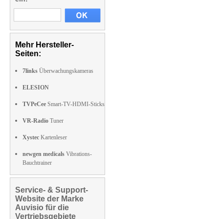
Mehr Hersteller-
Seiten:
7links
Überwachungskameras
ELESION
TVPeCee
Smart-TV-HDMI-Sticks
VR-Radio
Tuner
Xystec
Kartenleser
newgen medicals
Vibrations-
Bauchtrainer
Service- & Support-
Website der Marke
Auvisio für die
Vertriebsgebiete