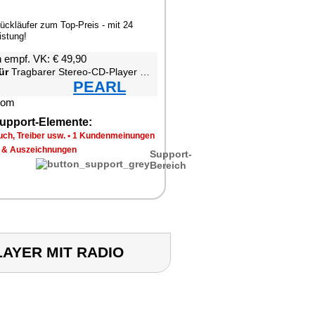
ückläufer zum Top-Preis - mit 24
stung!
 empf. VK: € 49,90
ür
Tragbarer Stereo-CD-Player mit Radio
PEARL
upport-Elemente:
ch, Treiber usw.
•
1 Kundenmeinungen
 & Auszeichnungen
Support-
Bereich
LAYER MIT RADIO