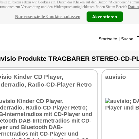
bsite zu bieten setzen wir Cookies ein. Durch das Klicken auf den Button "Akzeptieren" stim
ormationen zur Verwendung und den Widerspruchsmöglichkeiten finden Sie im Bereich
Daten
Nur essenzielle Cookies zulassen
Akzeptieren
Startseite
| Suche:
visio Produkte TRAGBARER STEREO-CD-P
isio Kinder CD Player,
auvisio
derradio, Radio-CD-Player Retro