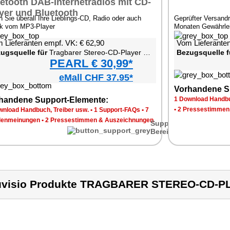
n Sie überall Ihre Lieblings-CD, Radio oder auch
Geprüfter Versandr
k vom MP3-Player
Monaten Gewährlei
 Lieferanten empf. VK: € 62,90
Vom Lieferanten
ugsquelle für
Tragbarer Stereo-CD-Player mit Radio
Bezugsquelle f
PEARL € 30,99*
eMall CHF 37.95*
Vorhandene S
handene Support-Elemente:
1 Download Handbu
•
2 Pressestimmen
wnload Handbuch, Treiber usw.
•
1 Support-FAQs
•
7
enmeinungen
•
2 Pressestimmen & Auszeichnungen
Support-
Bereich
visio Produkte TRAGBARER STEREO-CD-P