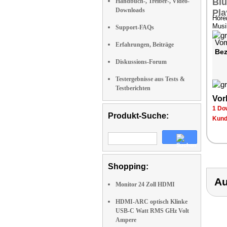
Handbuch-, Treiber-, Video-
Downloads
Höre
Musi
Support-FAQs
Vom
Erfahrungen, Beiträge
Bez
Diskussions-Forum
Testergebnisse aus Tests &
Testberichten
Vor
1 Do
Produkt-Suche:
Kund
Shopping:
Au
Monitor 24 Zoll HDMI
HDMI-ARC optisch Klinke
USB-C Watt RMS GHz Volt
Ampere