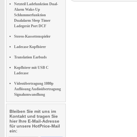
Netzteil Ladefunktion Dual-
Alarm Wake-Up
Schlummerfunktion
Dualalarm Sleep Timer
Ladegerät Port DCF
Stereo-Kassettenspieler
Ladecase Kopfhörer
Translation Earbuds
Kopfhörer mit USB C
Ladecase
Videoübertragung 1080p
Auflösung Audioübertragung
Signalumwandlung
Bleiben Sie mit uns im
Kontakt und tragen Sie
hier Ihre E-Mail-Adresse
für unsere HotPrice-Mail
ein: