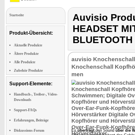
Auvisio Pro
Startseite
HEADSET MI
Produkt-Übersicht:
BLUETOOTH
Aktuelle Produkte
Ältere Produkte
au­vi­sio Kno­chen­schal
Alle Produkte
Kno­chen­schall Kopf­hö
Zubehör Produkte
men
Support-Elemente:
Handbuch-, Treiber-, Video-
Downloads
Support-FAQs
Erfahrungen, Beiträge
Es
über­trägt
den Sound
über die W
Diskussions-Forum