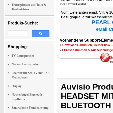
rekt ins In­nen­ohr. Schont das Ge­hö
Ih­re Um­welt wahr!
Testergebnisse aus Tests &
Testberichten
Vom Lie­fe­ran­ten empf. VK: € 1
Be­zugs­quel­le für
Was­ser­dich­tes Head­set mit 
PEARL €
Produkt-Suche:
eMall C
Vor­han­de­ne Sup­port-Ele­me
1 Down­load Hand­buch, Trei­ber usw.
Shopping:
•
1 Pres­se­stim­men & Aus­zeich­nun­g
TV-Lautsprecher
S
r
Nacken Lautsprecher
Receiver für Sat-TV mit USB-
Mediaplayer
Auvisio Pro
Display
HEADSET MI
Nackenbügel-Bluetooth-
Kopfhörer
BLUETOOTH
Smartphone-Fernbedienung