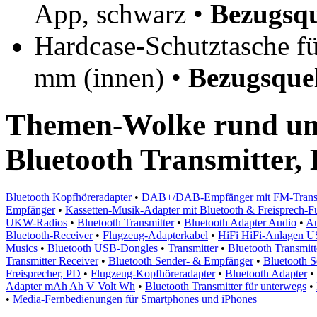
App, schwarz •
Bezugsqu
Hardcase-Schutztasche fü
mm (innen) •
Bezugsquel
Themen-Wolke rund um
Bluetooth Transmitter,
Bluetooth Kopfhöreradapter
•
DAB+/DAB-Empfänger mit FM-Transmit
Empfänger
•
Kassetten-Musik-Adapter mit Bluetooth & Freisprech-F
UKW-Radios
•
Bluetooth Transmitter
•
Bluetooth Adapter Audio
•
Au
Bluetooth-Receiver
•
Flugzeug-Adapterkabel
•
HiFi HiFi-Anlagen U
Musics
•
Bluetooth USB-Dongles
•
Transmitter
•
Bluetooth Transmit
Transmitter Receiver
•
Bluetooth Sender- & Empfänger
•
Bluetooth S
Freisprecher, PD
•
Flugzeug-Kopfhöreradapter
•
Bluetooth Adapter
•
Adapter mAh Ah V Volt Wh
•
Bluetooth Transmitter für unterwegs
•
•
Media-Fernbedienungen für Smartphones und iPhones