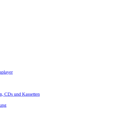
iaplayer
en, CDs und Kassetten
rung