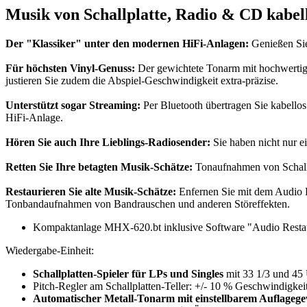
Musik von
Schallplatte, Radio & CD kabel
Der "Klassiker" unter den modernen HiFi-Anlagen:
Genießen Sie 
Für höchsten Vinyl-Genuss:
Der gewichtete Tonarm mit hochwertige
justieren Sie zudem die Abspiel-Geschwindigkeit extra-präzise.
Unterstützt sogar Streaming:
Per Bluetooth übertragen Sie kabello
HiFi-Anlage.
Hören Sie auch Ihre Lieblings-Radiosender:
Sie haben nicht nur e
Retten Sie Ihre betagten Musik-Schätze:
Tonaufnahmen von Schallp
Restaurieren Sie alte Musik-Schätze:
Enfernen Sie mit dem Audio R
Tonbandaufnahmen von Bandrauschen und anderen Störeffekten.
Kompaktanlage MHX-620.bt inklusive Software "Audio Restaur
Wiedergabe-Einheit:
Schallplatten-Spieler für LPs und Singles
mit 33 1/3 und 45
Pitch-Regler am Schallplatten-Teller: +/- 10 % Geschwindigkei
Automatischer Metall-Tonarm mit einstellbarem Auflagege