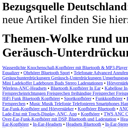
Bezugsquelle
Deutschland
neue Artikel finden Sie hie
Themen-Wolke rund um 
Geräusch-Unterdrückun
Wasserdichte Knochenschall-Kopfhörer mit Bluetooth & MP3-Player
Equalizer
•
Ohrhörer Bluetooth Sport
•
Telefonate Advanced Anrufen 
Geräuschunterdrückungen Geräusch-Unterdrückungen Umgebungsger
Mini Ladekoffer Ladeboxen Buds Stereo Ladestationen
•
Hörverstär
Wireless-ANC-Headsets
•
Bluetooth Kopfhörer In Ear
•
Kabellose In
Freisprecheinrichtungen Freisprechen freihändige Freisprecher Freis
HiFi Funk Bluetooth Kopfhörer
•
Sportkopfhörer
•
Funkkopfhörer
•
Freisprechen
•
Music Musik Telefonie Telefonieren Smartphones Ha
Ear-Funk-Kopfhörer und Hörverstärker
•
Kopfhörer Bluetooth
•
ANC
Lade-Etui mit Touch-Display, ANC, App
•
Kopfhörer
•
TWS ANC Oh
Over-Ear-Funk-Kopfhörer mit DSP, Bluetooth und Ladestation
•
Head
Ear-Kopfhörer
•
In-Ear-Headsets
•
Headsets Bluetooth
•
In-Ear-Ster