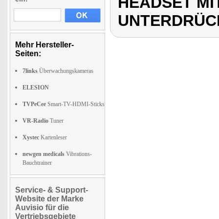
HEADSET MI
UNTERDRÜCK
Mehr Hersteller-
Seiten:
7links
Überwachungskameras
ELESION
TVPeCee
Smart-TV-HDMI-Sticks
VR-Radio
Tuner
Xystec
Kartenleser
newgen medicals
Vibrations-
Bauchtrainer
Service- & Support-
Website der Marke
Auvisio für die
Vertriebsgebiete