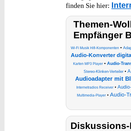
Inte
finden Sie hier:
Themen-Wol
Empfänger 
•
Adap
Wi-Fi Musik Hifi-Komponenten
Audio-Konverter digita
•
Audio-Trans
Karten MP3 Player
•
A
Stereo-Klinken-Verteiler
Audioadapter mit B
•
Audio-
Internetradios Receiver
Audio-Tr
•
Multimedia-Player
Diskussions-