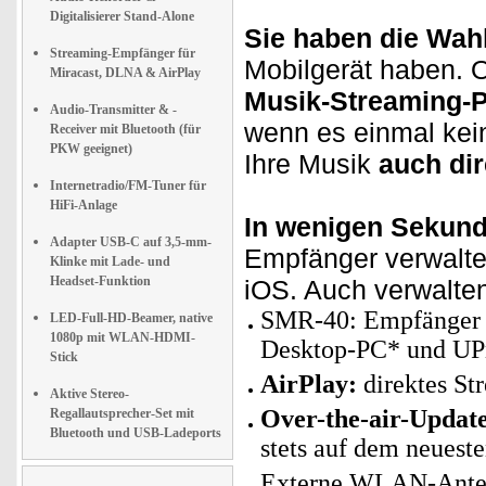
Digitalisierer Stand-Alone
Sie haben die Wahl
Streaming-Empfänger für
Mobilgerät haben. 
Miracast, DLNA & AirPlay
Musik-Streaming-P
Audio-Transmitter & -
wenn es einmal kein
Receiver mit Bluetooth (für
PKW geeignet)
Ihre Musik
auch di
Internetradio/FM-Tuner für
HiFi-Anlage
In wenigen Sekund
Adapter USB-C auf 3,5-mm-
Empfänger verwalt
Klinke mit Lade- und
Headset-Funktion
iOS. Auch verwalten
SMR-40: Empfänger f
LED-Full-HD-Beamer, native
1080p mit WLAN-HDMI-
Desktop-PC* und UPn
Stick
AirPlay:
direktes St
Aktive Stereo-
Over-the-air-Updat
Regallautsprecher-Set mit
Bluetooth und USB-Ladeports
stets auf dem neuest
Externe WLAN-Antenn