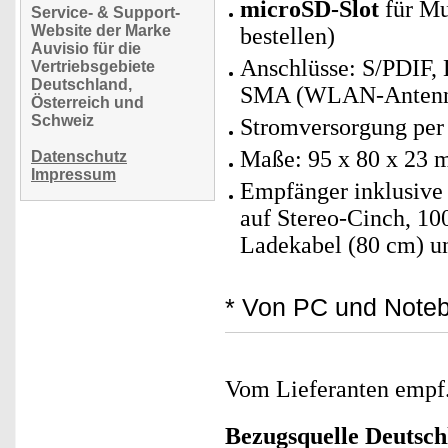
microSD-Slot
für Mu
Service- & Support-
Website der Marke
bestellen)
Auvisio für die
Anschlüsse: S/PDIF, 
Vertriebsgebiete
Deutschland,
SMA (WLAN-Antenne
Österreich und
Schweiz
Stromversorgung per
Maße: 95 x 80 x 23 
Datenschutz
Impressum
Empfänger inklusiv
auf Stereo-Cinch, 10
Ladekabel (80 cm) u
* Von PC und Noteb
Vom Lieferanten emp
Bezugsquelle
Deutsch