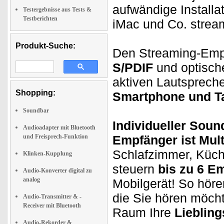
aufwändige Installa
Testergebnisse aus Tests &
Testberichten
iMac und Co. strea
Produkt-Suche:
Den Streaming-Emp
S/PDIF
und optische
aktiven Lautsprech
Shopping:
Smartphone und T
Soundbar
Individueller Sou
Audioadapter mit Bluetooth
und Freisprech-Funktion
Empfänger ist Mul
Schlafzimmer, Küch
Klinken-Kupplung
steuern
bis zu 6 Em
Audio-Konverter digital zu
analog
Mobilgerät! So hör
die Sie hören möch
Audio-Transmitter & -
Receiver mit Bluetooth
Raum Ihre
Liebling
Audio-Rekorder &