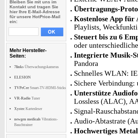
Bleiben Sie mit uns im
Kontakt und tragen Sie
Übertragungs-Proto
hier Ihre E-Mail-Adresse
für unsere HotPrice-Mail
Kostenlose App für
ein:
Playlists, Weckfunkt
Steuert bis zu 6 Emp
oder unterschiedlich
Mehr Hersteller-
Integrierte Musik-S
Seiten:
Pandora
7links
Überwachungskameras
Schnelles WLAN: IEE
ELESION
Sichere Verbindung:
TVPeCee
Smart-TV-HDMI-Sticks
Unterstütze Audiof
VR-Radio
Tuner
Lossless (ALAC), A
Xystec
Kartenleser
Signal-Rauschabstan
newgen medicals
Vibrations-
Audio-Abtastrate (Au
Bauchtrainer
Hochwertiges Metal