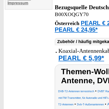
Impressum
Bezugsquelle
Deutsch
B00XOQGY70
PEARL € 2
Österreich
PEARL € 24,95*
Zubehör / häufig mitgeka
Koaxial-Antennenkab
PEARL € 5,99*
Themen-Wolk
Antenne, DV
•
DVB-T2-Antennen terrestrisch
DVBT Rad
mit FM-Transmitter, für Autoradio und HiFi
•
•
A
T2-Antennen
Dvb-T-Außenantennen