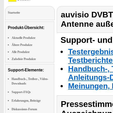
auvisio DVB
Startseite
Antenne auß
Produkt-Übersicht:
Support- und
Aktuelle Produkte
Ältere Produkte
Testergebni
Alle Produkte
Testbericht
Zubehör Produkte
Handbuch-, T
Support-Elemente:
Anleitungs-
Handbuch-, Treiber-, Video-
Downloads
Meinungen, 
Support-FAQs
Erfahrungen, Beiträge
Pressestimme
Diskussions-Forum