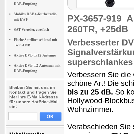
DAB-Empfang
Mobiles DAB+-Kurbelradio
PX-3657-919
A
mit EWF
260TR, +25dB
SAT-Verteiler, zweifach
Flache Satellitenschüssel mit
Verbesserter D
Twin-LNB
Signalverstärku
Aktive DVB-T/T2-Antenne
superschlankes
Aktive DVB-T2-Antennen mit
DAB-Empfang
Verbessern Sie die
schöne Art! Die sc
Bleiben Sie mit uns im
bis zu 25 dB.
So ko
Kontakt und tragen Sie
hier Ihre E-Mail-Adresse
Hollywood-Blockbu
für unsere HotPrice-Mail
ein:
Wohnzimmer.
Verabschieden Sie 