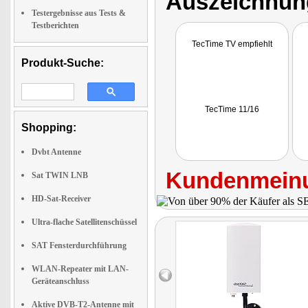
Auszeichnun
Testergebnisse aus Tests &
Testberichten
TecTime TV empfiehlt
Produkt-Suche:
TecTime 11/16
Shopping:
Dvbt Antenne
Kundenmeinu
Sat TWIN LNB
HD-Sat-Receiver
Ultra-flache Satellitenschüssel
SAT Fensterdurchführung
WLAN-Repeater mit LAN-
Geräteanschluss
Aktive DVB-T2-Antenne mit