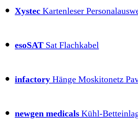
Xystec
Kartenleser Personalauswe
esoSAT
Sat Flachkabel
infactory
Hänge Moskitonetz Pav
newgen medicals
Kühl-Betteinla