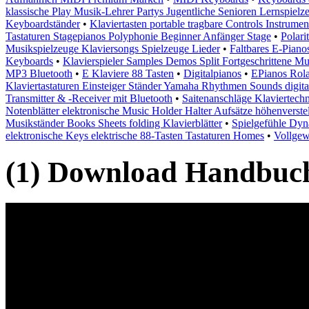
klassische Play Musik-Lehrer Partys Jugentliche Senioren Lernspielz
Keyboardständer
•
Klaviertasten portable tragbare Controls Instrumen
Tastaturen Stagepianos Polyphonie Beginner Anfänger Stage
•
Polari
Musikspielzeuge Klaviersongs Spielzeuge Lieder
•
Faltbares E-Piano
Keyboards
•
Klavierspieler Samples Demos Split Fortgeschrittene Mu
MP3 Bluetooth
•
E Klaviere 88 Tasten
•
Digitalpianos
•
EPianos Rola
Klaviertastaturen Einsteiger Ständer Yamaha Rhythmen Sounds digita
Transmitter & -Receiver mit Bluetooth
•
Saitenanschläge Klaviertec
Notenblätter elektronische Music Holder Halter Aufsätze höhenverste
Musikständer Books Sheets folding Klavierblätter
•
Spielgefühle Dy
elektronische Keys elektrische 88-Tasten Tastaturen Homes
•
Vollgew
(1) Download Handbuch,