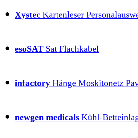
Xystec
Kartenleser Personalauswe
esoSAT
Sat Flachkabel
infactory
Hänge Moskitonetz Pav
newgen medicals
Kühl-Betteinla