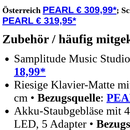
PEARL € 309,99*
Österreich
;
S
PEARL € 319,95*
Zubehör / häufig mitge
Samplitude Music Studi
18,99*
Riesige Klavier-Matte m
cm •
Bezugsquelle
:
PEAR
Akku-Staubgebläse mit 4
LED, 5 Adapter •
Bezugs