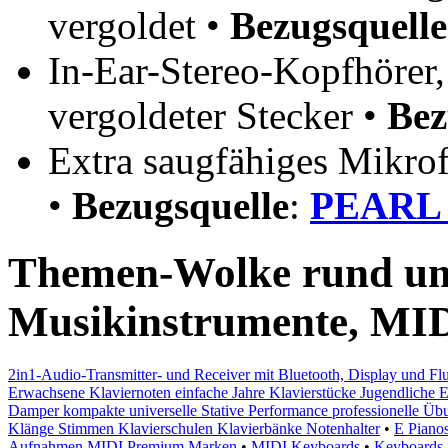
vergoldet •
Bezugsquelle
In-Ear-Stereo-Kopfhörer,
vergoldeter Stecker •
Bez
Extra saugfähiges Mikrof
•
Bezugsquelle
:
PEARL 
Themen-Wolke rund um 
Musikinstrumente, MI
2in1-Audio-Transmitter- und Receiver mit Bluetooth, Display und F
Erwachsene Klaviernoten einfache Jahre Klavierstücke Jugendliche E
Damper kompakte universelle Stative Performance professionelle Ü
Klänge Stimmen Klavierschulen Klavierbänke Notenhalter
•
E Pianos
Aufnahmen MIDI Premium Marken
•
MIDI Keyboards
•
Keyboards 